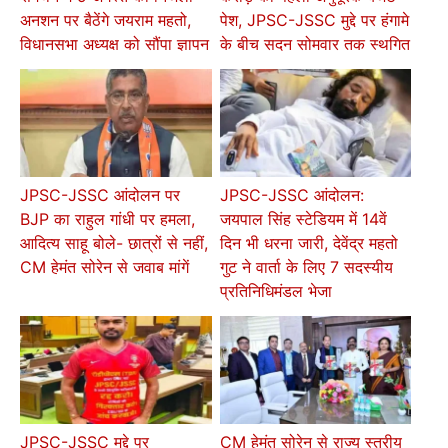
अनशन पर बैठेंगे जयराम महतो,
पेश, JPSC-JSSC मुद्दे पर हंगामे
विधानसभा अध्यक्ष को सौंपा ज्ञापन
के बीच सदन सोमवार तक स्थगित
JPSC-JSSC आंदोलन पर
JPSC-JSSC आंदोलन:
BJP का राहुल गांधी पर हमला,
जयपाल सिंह स्टेडियम में 14वें
आदित्य साहू बोले- छात्रों से नहीं,
दिन भी धरना जारी, देवेंद्र महतो
CM हेमंत सोरेन से जवाब मांगें
गुट ने वार्ता के लिए 7 सदस्यीय
प्रतिनिधिमंडल भेजा
JPSC-JSSC मुद्दे पर
CM हेमंत सोरेन से राज्य स्तरीय