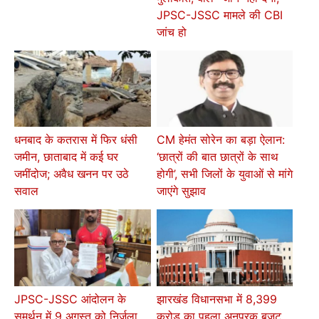
JPSC-JSSC मामले की CBI
जांच हो
धनबाद के कतरास में फिर धंसी
CM हेमंत सोरेन का बड़ा ऐलान:
जमीन, छाताबाद में कई घर
‘छात्रों की बात छात्रों के साथ
जमींदोज; अवैध खनन पर उठे
होगी’, सभी जिलों के युवाओं से मांगे
सवाल
जाएंगे सुझाव
JPSC-JSSC आंदोलन के
झारखंड विधानसभा में 8,399
समर्थन में 9 अगस्त को निर्जला
करोड़ का पहला अनुपूरक बजट