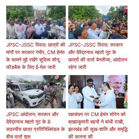
JPSC-JSSC विवाद: छात्रों की
JPSC-JSSC विवाद: सरकार
मांगों पर सरकार गंभीर, CM हेमंत
और देवेंद्रनाथ महतो गुट के
के सामने मुद्दे रखेंगे सुदिव्य सोनू;
छात्रों की वार्ता बेनतीजा, आंदोलन
फीडबैक के लिए ई-मेल जारी
रहेगा जारी
JPSC आंदोलन: सरकार और
रक्षाबंधन पर CM हेमंत सोरेन को
देवेंद्रनाथ महतो गुट के 8
ब्रह्माकुमारी बहनों ने बांधी राखी,
सदस्यीय छात्र प्रतिनिधिमंडल के
झारखंड की सुख-शांति और समृद्धि
बीच वार्ता शुरू
की कामना की