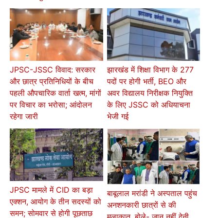
JPSC-JSSC विवाद: सरकार
झारखंड में शिक्षा विभाग के 277
और छात्र प्रतिनिधियों के बीच
पदों पर होगी भर्ती, BEO और
पहली औपचारिक वार्ता खत्म, मांगों
अवर विद्यालय निरीक्षक नियुक्ति
पर विचार का भरोसा; आंदोलन
के लिए JSSC को अधियाचना
रहेगा जारी
भेजी गई
JPSC मामले में CID का बड़ा
बाबूलाल मरांडी ने अस्पताल पहुंच
एक्शन, आयोग के तीन सदस्यों को
अनशनकारी छात्रों से की
समन; सोमवार से होगी पूछताछ
मुलाकात, बोले- जान नहीं देनी,