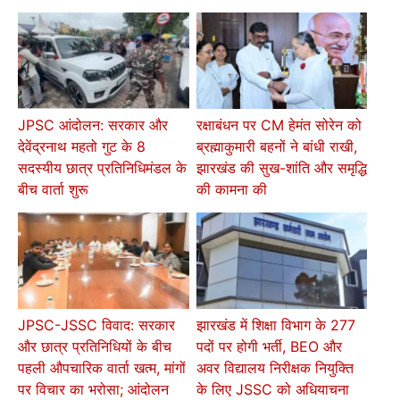
JPSC आंदोलन: सरकार और
रक्षाबंधन पर CM हेमंत सोरेन को
देवेंद्रनाथ महतो गुट के 8
ब्रह्माकुमारी बहनों ने बांधी राखी,
सदस्यीय छात्र प्रतिनिधिमंडल के
झारखंड की सुख-शांति और समृद्धि
बीच वार्ता शुरू
की कामना की
JPSC-JSSC विवाद: सरकार
झारखंड में शिक्षा विभाग के 277
और छात्र प्रतिनिधियों के बीच
पदों पर होगी भर्ती, BEO और
पहली औपचारिक वार्ता खत्म, मांगों
अवर विद्यालय निरीक्षक नियुक्ति
पर विचार का भरोसा; आंदोलन
के लिए JSSC को अधियाचना