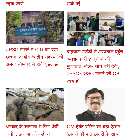
रहेगा जारी
भेजी गई
JPSC मामले में CID का बड़ा
बाबूलाल मरांडी ने अस्पताल पहुंच
एक्शन, आयोग के तीन सदस्यों को
अनशनकारी छात्रों से की
समन; सोमवार से होगी पूछताछ
मुलाकात, बोले- जान नहीं देनी,
JPSC-JSSC मामले की CBI
जांच हो
धनबाद के कतरास में फिर धंसी
CM हेमंत सोरेन का बड़ा ऐलान:
जमीन, छाताबाद में कई घर
‘छात्रों की बात छात्रों के साथ