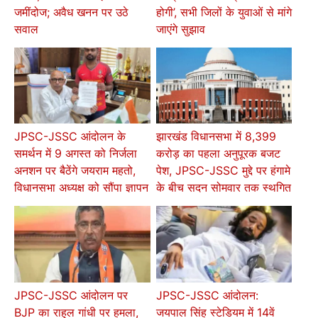
जमींदोज; अवैध खनन पर उठे
होगी’, सभी जिलों के युवाओं से मांगे
सवाल
जाएंगे सुझाव
JPSC-JSSC आंदोलन के
झारखंड विधानसभा में 8,399
समर्थन में 9 अगस्त को निर्जला
करोड़ का पहला अनुपूरक बजट
अनशन पर बैठेंगे जयराम महतो,
पेश, JPSC-JSSC मुद्दे पर हंगामे
विधानसभा अध्यक्ष को सौंपा ज्ञापन
के बीच सदन सोमवार तक स्थगित
JPSC-JSSC आंदोलन पर
JPSC-JSSC आंदोलन:
BJP का राहुल गांधी पर हमला,
जयपाल सिंह स्टेडियम में 14वें