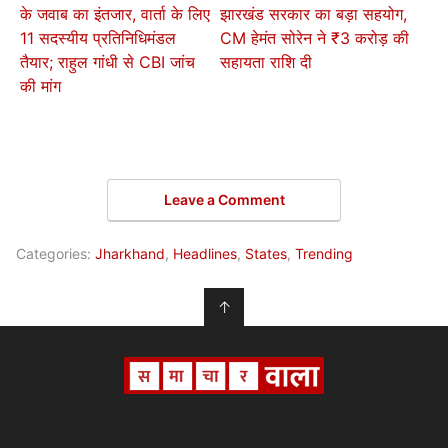
के जवाब का इंतजार, वार्ता के लिए
झारखंड सरकार का बड़ा सहयोग,
11 सदस्यीय प्रतिनिधिमंडल
CM हेमंत सोरेन ने ₹3 करोड़ की
तैयार; राहुल गांधी से CBI जांच
सहायता राशि दी
की मांग
Leave a Comment
Categories:
Jharkhand
,
Headlines
,
States
,
Trending
↑