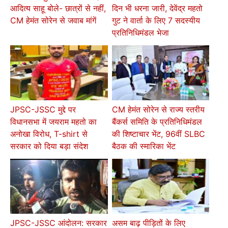
आदित्य साहू बोले- छात्रों से नहीं,
दिन भी धरना जारी, देवेंद्र महतो
CM हेमंत सोरेन से जवाब मांगें
गुट ने वार्ता के लिए 7 सदस्यीय
प्रतिनिधिमंडल भेजा
JPSC-JSSC मुद्दे पर
CM हेमंत सोरेन से राज्य स्तरीय
विधानसभा में जयराम महतो का
बैंकर्स समिति के प्रतिनिधिमंडल
अनोखा विरोध, T-shirt से
की शिष्टाचार भेंट, 96वीं SLBC
सरकार को दिया बड़ा संदेश
बैठक की स्मारिका भेंट
JPSC-JSSC आंदोलन: सरकार
असम बाढ़ पीड़ितों के लिए