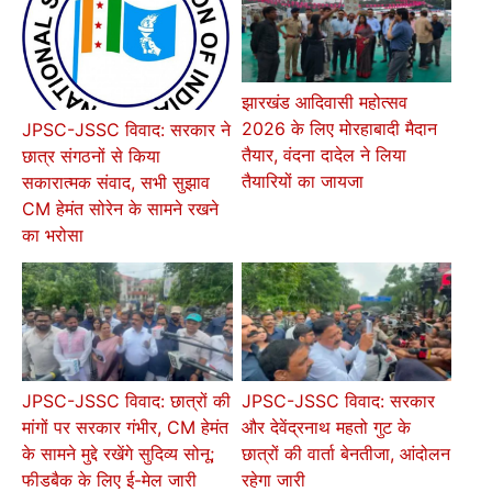
झारखंड आदिवासी महोत्सव
2026 के लिए मोरहाबादी मैदान
JPSC-JSSC विवाद: सरकार ने
तैयार, वंदना दादेल ने लिया
छात्र संगठनों से किया
तैयारियों का जायजा
सकारात्मक संवाद, सभी सुझाव
CM हेमंत सोरेन के सामने रखने
का भरोसा
JPSC-JSSC विवाद: छात्रों की
JPSC-JSSC विवाद: सरकार
मांगों पर सरकार गंभीर, CM हेमंत
और देवेंद्रनाथ महतो गुट के
के सामने मुद्दे रखेंगे सुदिव्य सोनू;
छात्रों की वार्ता बेनतीजा, आंदोलन
फीडबैक के लिए ई-मेल जारी
रहेगा जारी