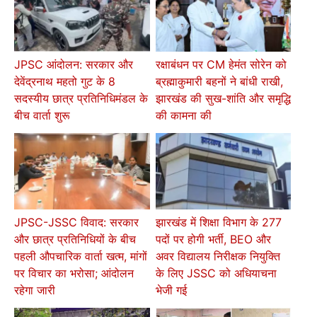
JPSC आंदोलन: सरकार और
रक्षाबंधन पर CM हेमंत सोरेन को
देवेंद्रनाथ महतो गुट के 8
ब्रह्माकुमारी बहनों ने बांधी राखी,
सदस्यीय छात्र प्रतिनिधिमंडल के
झारखंड की सुख-शांति और समृद्धि
बीच वार्ता शुरू
की कामना की
JPSC-JSSC विवाद: सरकार
झारखंड में शिक्षा विभाग के 277
और छात्र प्रतिनिधियों के बीच
पदों पर होगी भर्ती, BEO और
पहली औपचारिक वार्ता खत्म, मांगों
अवर विद्यालय निरीक्षक नियुक्ति
पर विचार का भरोसा; आंदोलन
के लिए JSSC को अधियाचना
रहेगा जारी
भेजी गई