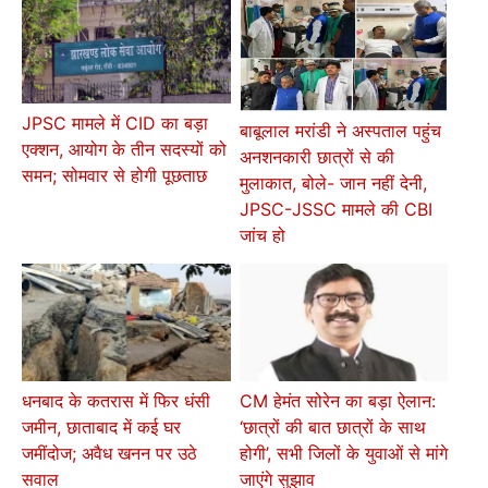
JPSC मामले में CID का बड़ा
बाबूलाल मरांडी ने अस्पताल पहुंच
एक्शन, आयोग के तीन सदस्यों को
अनशनकारी छात्रों से की
समन; सोमवार से होगी पूछताछ
मुलाकात, बोले- जान नहीं देनी,
JPSC-JSSC मामले की CBI
जांच हो
धनबाद के कतरास में फिर धंसी
CM हेमंत सोरेन का बड़ा ऐलान:
जमीन, छाताबाद में कई घर
‘छात्रों की बात छात्रों के साथ
जमींदोज; अवैध खनन पर उठे
होगी’, सभी जिलों के युवाओं से मांगे
सवाल
जाएंगे सुझाव