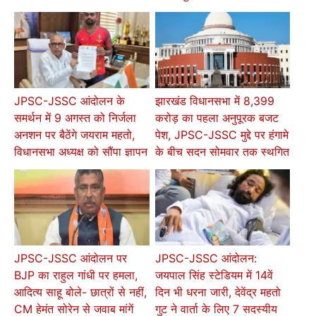
JPSC-JSSC आंदोलन के
झारखंड विधानसभा में 8,399
समर्थन में 9 अगस्त को निर्जला
करोड़ का पहला अनुपूरक बजट
अनशन पर बैठेंगे जयराम महतो,
पेश, JPSC-JSSC मुद्दे पर हंगामे
विधानसभा अध्यक्ष को सौंपा ज्ञापन
के बीच सदन सोमवार तक स्थगित
JPSC-JSSC आंदोलन पर
JPSC-JSSC आंदोलन:
BJP का राहुल गांधी पर हमला,
जयपाल सिंह स्टेडियम में 14वें
आदित्य साहू बोले- छात्रों से नहीं,
दिन भी धरना जारी, देवेंद्र महतो
CM हेमंत सोरेन से जवाब मांगें
गुट ने वार्ता के लिए 7 सदस्यीय