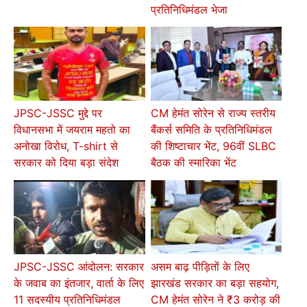
प्रतिनिधिमंडल भेजा
JPSC-JSSC मुद्दे पर
CM हेमंत सोरेन से राज्य स्तरीय
विधानसभा में जयराम महतो का
बैंकर्स समिति के प्रतिनिधिमंडल
अनोखा विरोध, T-shirt से
की शिष्टाचार भेंट, 96वीं SLBC
सरकार को दिया बड़ा संदेश
बैठक की स्मारिका भेंट
JPSC-JSSC आंदोलन: सरकार
असम बाढ़ पीड़ितों के लिए
के जवाब का इंतजार, वार्ता के लिए
झारखंड सरकार का बड़ा सहयोग,
11 सदस्यीय प्रतिनिधिमंडल
CM हेमंत सोरेन ने ₹3 करोड़ की