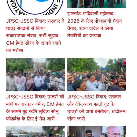
झारखंड आदिवासी महोत्सव
2026 के लिए मोरहाबादी मैदान
JPSC-JSSC विवाद: सरकार ने
तैयार, वंदना दादेल ने लिया
छात्र संगठनों से किया
तैयारियों का जायजा
सकारात्मक संवाद, सभी सुझाव
CM हेमंत सोरेन के सामने रखने
का भरोसा
JPSC-JSSC विवाद: छात्रों की
JPSC-JSSC विवाद: सरकार
मांगों पर सरकार गंभीर, CM हेमंत
और देवेंद्रनाथ महतो गुट के
के सामने मुद्दे रखेंगे सुदिव्य सोनू;
छात्रों की वार्ता बेनतीजा, आंदोलन
फीडबैक के लिए ई-मेल जारी
रहेगा जारी