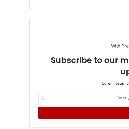
With Pr
Subscribe to our ma
u
Lorem ipsum do
E
n
t
e
r
y