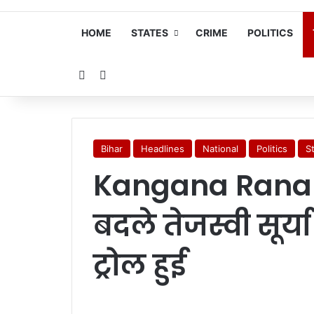
HOME
STATES
CRIME
POLITICS
Random Article
Search for
Bihar
Headlines
National
Politics
S
Kangana Ranaut
बदले तेजस्वी सूर्
ट्रोल हुई