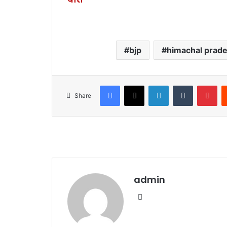
bjp
himachal prad
Facebook
X
LinkedIn
Tumblr
Pinterest
Share
admin
We
bsi
te