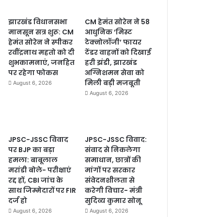
झारखंड विधानसभा
CM हेमंत सोरेन ने 58
मानसून सत्र शुरू: CM
आधुनिक ‘मिस्ट
हेमंत सोरेन ने स्पीकर
टेक्नोलॉजी’ फायर
रवींद्रनाथ महतो को दी
टेंडर वाहनों को दिखाई
शुभकामनाएं, जनहित
हरी झंडी, झारखंड
पर रहेगा फोकस
अग्निशमन सेवा को
मिली बड़ी मजबूती
August 6, 2026
August 6, 2026
JPSC-JSSC विवाद
JPSC-JSSC विवाद:
पर BJP का बड़ा
संवाद से निकलेगा
हमला: बाबूलाल
समाधान, छात्रों की
मरांडी बोले- परीक्षाएं
मांगों पर सरकार
रद्द हों, CBI जांच के
संवेदनशीलता से
साथ जिम्मेदारों पर FIR
करेगी विचार- मंत्री
दर्ज हो
सुदिव्य कुमार सोनू
August 6, 2026
August 6, 2026