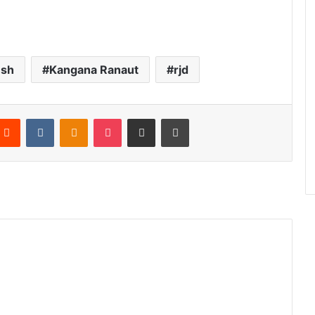
esh
Kangana Ranaut
rjd
Reddit
VKontakte
Odnoklassniki
Pocket
Share via Email
Print