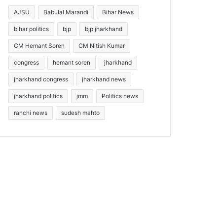
AJSU
Babulal Marandi
Bihar News
bihar politics
bjp
bjp jharkhand
CM Hemant Soren
CM Nitish Kumar
congress
hemant soren
jharkhand
jharkhand congress
jharkhand news
jharkhand politics
jmm
Politics news
ranchi news
sudesh mahto