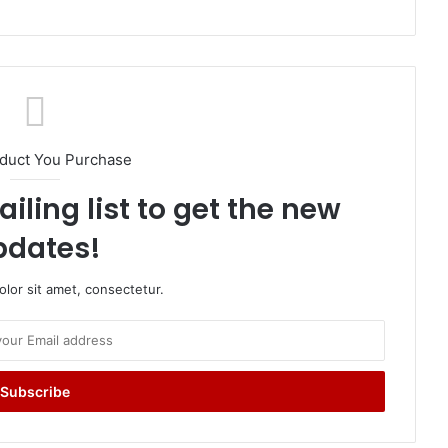
oduct You Purchase
iling list to get the new
pdates!
lor sit amet, consectetur.