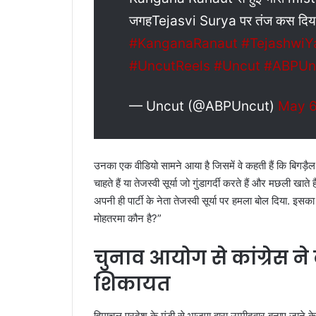
जगहTejasvi Surya पर तंज कस दिय
#KanganaRanaut
#TejashwiY
#UncutReels
#Uncut
#ABPUn
— Uncut (@ABPUncut)
May 6
उनका एक वीडियो सामने आया है जिसमें वे कहती हैं कि बिगड़ैल र
चाहते हैं या तेजस्वी सूर्या जो गुंडागर्दी करते हैं और मछली खा
अपनी ही पार्टी के नेता तेजस्वी सूर्या पर हमला बोल दिया. इसका 
मोहतरमा कौन है?”
चुनाव आयोग से कांग्रेस
शिकायत
हिमाचल प्रदेश के मंडी से भाजपा द्वारा उम्मीदवार बनाए जाने