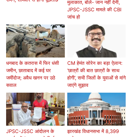
मुलाकात, बोले- जान नहीं देनी,
JPSC-JSSC मामले की CBI
जांच हो
धनबाद के कतरास में फिर धंसी
CM हेमंत सोरेन का बड़ा ऐलान:
जमीन, छाताबाद में कई घर
‘छात्रों की बात छात्रों के साथ
जमींदोज; अवैध खनन पर उठे
होगी’, सभी जिलों के युवाओं से मांगे
सवाल
जाएंगे सुझाव
JPSC-JSSC आंदोलन के
झारखंड विधानसभा में 8,399