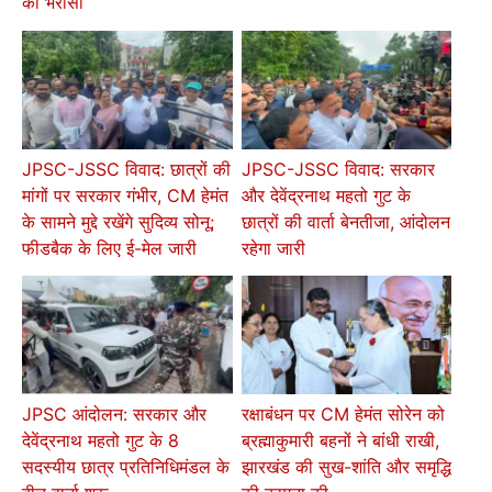
का भरोसा
JPSC-JSSC विवाद: छात्रों की
JPSC-JSSC विवाद: सरकार
मांगों पर सरकार गंभीर, CM हेमंत
और देवेंद्रनाथ महतो गुट के
के सामने मुद्दे रखेंगे सुदिव्य सोनू;
छात्रों की वार्ता बेनतीजा, आंदोलन
फीडबैक के लिए ई-मेल जारी
रहेगा जारी
JPSC आंदोलन: सरकार और
रक्षाबंधन पर CM हेमंत सोरेन को
देवेंद्रनाथ महतो गुट के 8
ब्रह्माकुमारी बहनों ने बांधी राखी,
सदस्यीय छात्र प्रतिनिधिमंडल के
झारखंड की सुख-शांति और समृद्धि