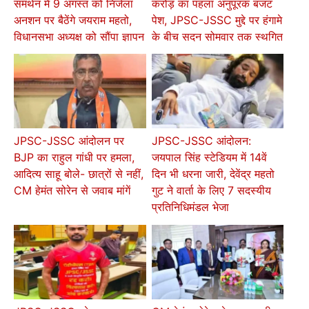
समर्थन में 9 अगस्त को निर्जला
करोड़ का पहला अनुपूरक बजट
अनशन पर बैठेंगे जयराम महतो,
पेश, JPSC-JSSC मुद्दे पर हंगामे
विधानसभा अध्यक्ष को सौंपा ज्ञापन
के बीच सदन सोमवार तक स्थगित
JPSC-JSSC आंदोलन पर
JPSC-JSSC आंदोलन:
BJP का राहुल गांधी पर हमला,
जयपाल सिंह स्टेडियम में 14वें
आदित्य साहू बोले- छात्रों से नहीं,
दिन भी धरना जारी, देवेंद्र महतो
CM हेमंत सोरेन से जवाब मांगें
गुट ने वार्ता के लिए 7 सदस्यीय
प्रतिनिधिमंडल भेजा