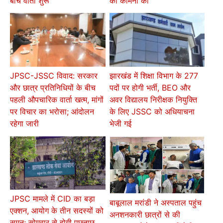
बीच वार्ता शुरू
की कामना की
JPSC-JSSC विवाद: सरकार
झारखंड में शिक्षा विभाग के 277
और छात्र प्रतिनिधियों के बीच
पदों पर होगी भर्ती, BEO और
पहली औपचारिक वार्ता खत्म, मांगों
अवर विद्यालय निरीक्षक नियुक्ति
पर विचार का भरोसा; आंदोलन
के लिए JSSC को अधियाचना
रहेगा जारी
भेजी गई
JPSC मामले में CID का बड़ा
बाबूलाल मरांडी ने अस्पताल पहुंच
एक्शन, आयोग के तीन सदस्यों को
अनशनकारी छात्रों से की
समन; सोमवार से होगी पूछताछ