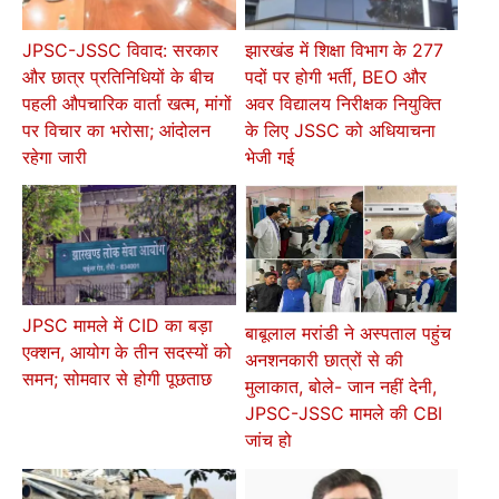
JPSC-JSSC विवाद: सरकार
झारखंड में शिक्षा विभाग के 277
और छात्र प्रतिनिधियों के बीच
पदों पर होगी भर्ती, BEO और
पहली औपचारिक वार्ता खत्म, मांगों
अवर विद्यालय निरीक्षक नियुक्ति
पर विचार का भरोसा; आंदोलन
के लिए JSSC को अधियाचना
रहेगा जारी
भेजी गई
JPSC मामले में CID का बड़ा
बाबूलाल मरांडी ने अस्पताल पहुंच
एक्शन, आयोग के तीन सदस्यों को
अनशनकारी छात्रों से की
समन; सोमवार से होगी पूछताछ
मुलाकात, बोले- जान नहीं देनी,
JPSC-JSSC मामले की CBI
जांच हो