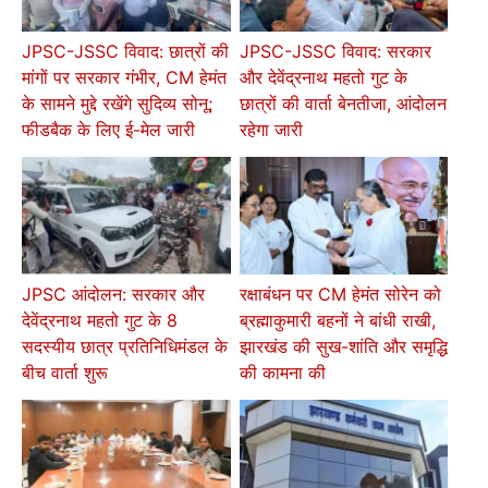
JPSC-JSSC विवाद: छात्रों की
JPSC-JSSC विवाद: सरकार
मांगों पर सरकार गंभीर, CM हेमंत
और देवेंद्रनाथ महतो गुट के
के सामने मुद्दे रखेंगे सुदिव्य सोनू;
छात्रों की वार्ता बेनतीजा, आंदोलन
फीडबैक के लिए ई-मेल जारी
रहेगा जारी
JPSC आंदोलन: सरकार और
रक्षाबंधन पर CM हेमंत सोरेन को
देवेंद्रनाथ महतो गुट के 8
ब्रह्माकुमारी बहनों ने बांधी राखी,
सदस्यीय छात्र प्रतिनिधिमंडल के
झारखंड की सुख-शांति और समृद्धि
बीच वार्ता शुरू
की कामना की