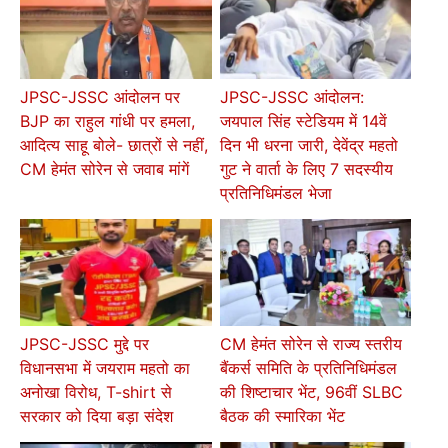
JPSC-JSSC आंदोलन पर
JPSC-JSSC आंदोलन:
BJP का राहुल गांधी पर हमला,
जयपाल सिंह स्टेडियम में 14वें
आदित्य साहू बोले- छात्रों से नहीं,
दिन भी धरना जारी, देवेंद्र महतो
CM हेमंत सोरेन से जवाब मांगें
गुट ने वार्ता के लिए 7 सदस्यीय
प्रतिनिधिमंडल भेजा
JPSC-JSSC मुद्दे पर
CM हेमंत सोरेन से राज्य स्तरीय
विधानसभा में जयराम महतो का
बैंकर्स समिति के प्रतिनिधिमंडल
अनोखा विरोध, T-shirt से
की शिष्टाचार भेंट, 96वीं SLBC
सरकार को दिया बड़ा संदेश
बैठक की स्मारिका भेंट