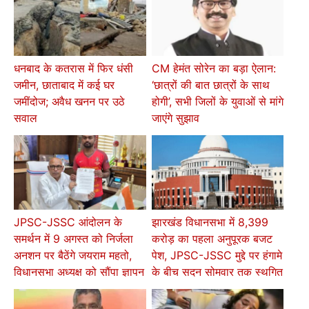
धनबाद के कतरास में फिर धंसी
CM हेमंत सोरेन का बड़ा ऐलान:
जमीन, छाताबाद में कई घर
‘छात्रों की बात छात्रों के साथ
जमींदोज; अवैध खनन पर उठे
होगी’, सभी जिलों के युवाओं से मांगे
सवाल
जाएंगे सुझाव
JPSC-JSSC आंदोलन के
झारखंड विधानसभा में 8,399
समर्थन में 9 अगस्त को निर्जला
करोड़ का पहला अनुपूरक बजट
अनशन पर बैठेंगे जयराम महतो,
पेश, JPSC-JSSC मुद्दे पर हंगामे
विधानसभा अध्यक्ष को सौंपा ज्ञापन
के बीच सदन सोमवार तक स्थगित