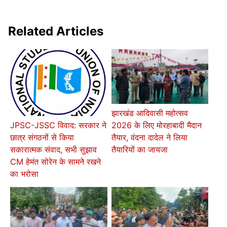
Related Articles
झारखंड आदिवासी महोत्सव
2026 के लिए मोरहाबादी मैदान
JPSC-JSSC विवाद: सरकार ने
तैयार, वंदना दादेल ने लिया
छात्र संगठनों से किया
तैयारियों का जायजा
सकारात्मक संवाद, सभी सुझाव
CM हेमंत सोरेन के सामने रखने
का भरोसा