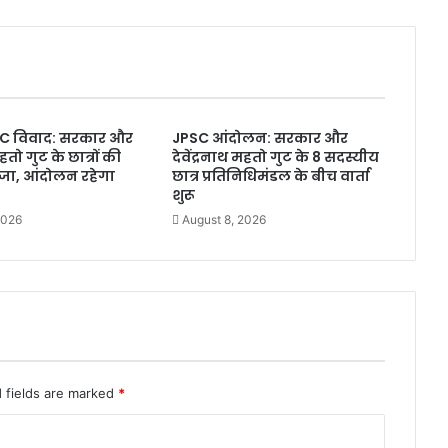
पू
रे
बि
हा
र
का
C विवाद: सरकार और
JPSC आंदोलन: सरकार और
दौ
महतो गुट के छात्रों की
देवेंद्रनाथ महतो गुट के 8 सदस्यीय
रा
तीजा, आंदोलन रहेगा
छात्र प्रतिनिधिमंडल के बीच वार्ता
क
शुरू
रूं
2026
August 8, 2026
गा
,
J
D
U
में
ने
ता
च
 fields are marked
*
य
न