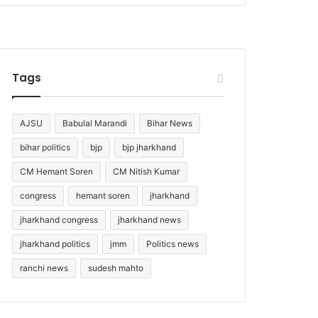
Tags
AJSU
Babulal Marandi
Bihar News
bihar politics
bjp
bjp jharkhand
CM Hemant Soren
CM Nitish Kumar
congress
hemant soren
jharkhand
jharkhand congress
jharkhand news
jharkhand politics
jmm
Politics news
ranchi news
sudesh mahto