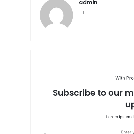
admin
We
bsi
te
With Pr
Subscribe to our ma
u
Lorem ipsum do
E