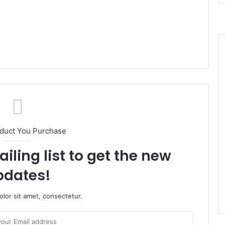
oduct You Purchase
iling list to get the new
pdates!
lor sit amet, consectetur.