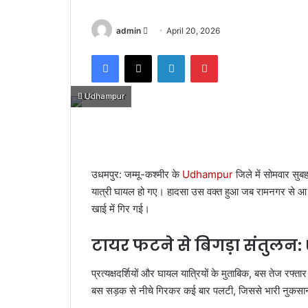
admin
S
April 20, 2026
e
Facebook
X
LinkedIn
Pinterest
n
d
a
Udhampur
n
e
m
a
उधमपुर: जम्मू-कश्मीर के
Udhampur
जिले में सोमवार सु
i
यात्री घायल हो गए। हादसा उस वक्त हुआ जब रामनगर से आ 
l
खाई में गिर गई।
टायर फटने से बिगड़ा संतुलन:
प्रत्यक्षदर्शियों और घायल यात्रियों के मुताबिक, बस तेज रफ
बस सड़क से नीचे गिरकर कई बार पलटी, जिससे भारी नुकस