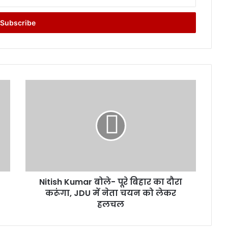
N
i
t
i
s
h
K
u
m
Nitish Kumar बोले- पूरे बिहार का दौरा
a
करूंगा, JDU में नेता चयन को लेकर
r
बो
हलचल
ले
-