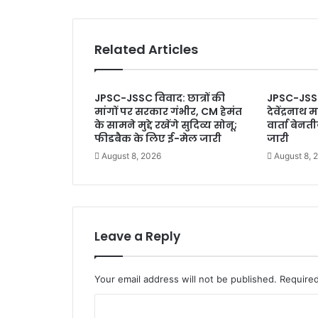
झा
र
खं
Related Articles
ड
में
लू
JPSC-JSSC विवाद: छात्रों की
JPSC-JSS
का
मांगों पर सरकार गंभीर, CM हेमंत
देवेंद्रनाथ 
ख
के सामने मुद्दे रखेंगे सुदिव्य सोनू;
वार्ता बेन
त
फीडबैक के लिए ई-मेल जारी
जारी
रा
August 8, 2026
August 8, 
,
4
4
°
C
त
Leave a Reply
क
प
हुं
Your email address will not be published.
Required
चे
C
गा