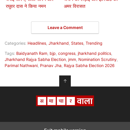
रघुवर दास ने किया नमन
अमर विरासत
Leave a Comment
Categories:
Headlines
,
Jharkhand
,
States
,
Trending
Tags:
Baidyanath Ram
,
bjp
,
congress
,
jharkhand politics
,
Jharkhand Rajya Sabha Election
,
jmm
,
Nomination Scrutiny
,
Parimal Nathwani
,
Pranav Jha
,
Rajya Sabha Election 2026
↑