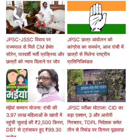
JPSC-JSSC विवाद पर
JPSC छात्र आंदोलन को
राज्यपाल से मिले CM हेमंत
कांग्रेस का समर्थन, आज रांची में
सोरेन, पारदर्शी भर्ती प्रक्रिया और
छात्रों से मिलेगा राष्ट्रीय
छात्रों को न्याय दिलाने पर जोर
प्रतिनिधिमंडल
मंईयां सम्मान योजना: रांची की
JPSC परीक्षा घोटाला: CID का
3.97 लाख महिलाओं के खातों में
बड़ा एक्शन, 3 और आरोपी
पहुंची जुलाई की ₹2,500 किस्त,
गिरफ्तार, TDPL निदेशक समेत
DBT से ट्रांसफर हुए ₹99.30
तीन से रिमांड पर दिनभर पूछताछ