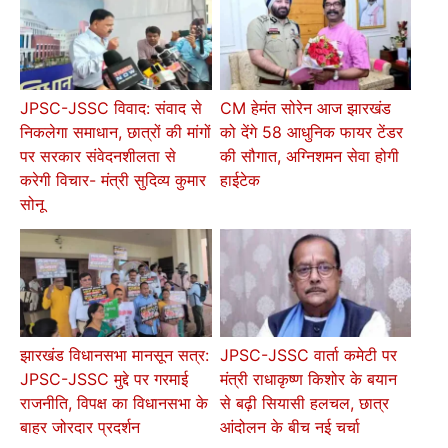
JPSC-JSSC विवाद: संवाद से
CM हेमंत सोरेन आज झारखंड
निकलेगा समाधान, छात्रों की मांगों
को देंगे 58 आधुनिक फायर टेंडर
पर सरकार संवेदनशीलता से
की सौगात, अग्निशमन सेवा होगी
करेगी विचार- मंत्री सुदिव्य कुमार
हाईटेक
सोनू
झारखंड विधानसभा मानसून सत्र:
JPSC-JSSC वार्ता कमेटी पर
JPSC-JSSC मुद्दे पर गरमाई
मंत्री राधाकृष्ण किशोर के बयान
राजनीति, विपक्ष का विधानसभा के
से बढ़ी सियासी हलचल, छात्र
बाहर जोरदार प्रदर्शन
आंदोलन के बीच नई चर्चा