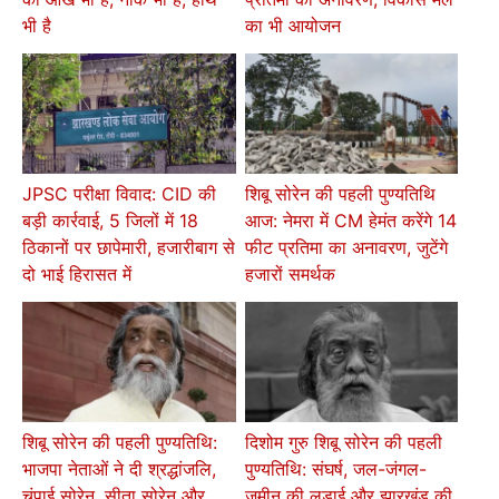
भी है
का भी आयोजन
JPSC परीक्षा विवाद: CID की
शिबू सोरेन की पहली पुण्यतिथि
बड़ी कार्रवाई, 5 जिलों में 18
आज: नेमरा में CM हेमंत करेंगे 14
ठिकानों पर छापेमारी, हजारीबाग से
फीट प्रतिमा का अनावरण, जुटेंगे
दो भाई हिरासत में
हजारों समर्थक
शिबू सोरेन की पहली पुण्यतिथि:
दिशोम गुरु शिबू सोरेन की पहली
भाजपा नेताओं ने दी श्रद्धांजलि,
पुण्यतिथि: संघर्ष, जल-जंगल-
चंपाई सोरेन, सीता सोरेन और
जमीन की लड़ाई और झारखंड की