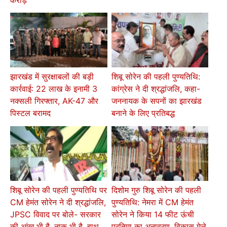
करोड़
झारखंड में सुरक्षाबलों की बड़ी
शिबू सोरेन की पहली पुण्यतिथि:
कार्रवाई: 22 लाख के इनामी 3
कांग्रेस ने दी श्रद्धांजलि, कहा-
नक्सली गिरफ्तार, AK-47 और
जननायक के सपनों का झारखंड
पिस्टल बरामद
बनाने के लिए प्रतिबद्ध
शिबू सोरेन की पहली पुण्यतिथि पर
दिशोम गुरु शिबू सोरेन की पहली
CM हेमंत सोरेन ने दी श्रद्धांजलि,
पुण्यतिथि: नेमरा में CM हेमंत
JPSC विवाद पर बोले- सरकार
सोरेन ने किया 14 फीट ऊंची
की आंख भी है, नाक भी है, हाथ
प्रतिमा का अनावरण, विकास मेले