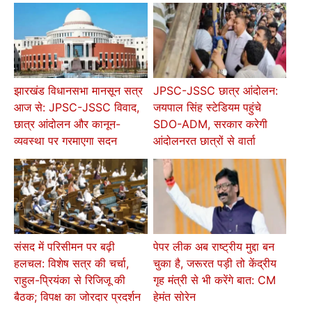
झारखंड विधानसभा मानसून सत्र
JPSC-JSSC छात्र आंदोलन:
आज से: JPSC-JSSC विवाद,
जयपाल सिंह स्टेडियम पहुंचे
छात्र आंदोलन और कानून-
SDO-ADM, सरकार करेगी
व्यवस्था पर गरमाएगा सदन
आंदोलनरत छात्रों से वार्ता
संसद में परिसीमन पर बढ़ी
पेपर लीक अब राष्ट्रीय मुद्दा बन
हलचल: विशेष सत्र की चर्चा,
चुका है, जरूरत पड़ी तो केंद्रीय
राहुल-प्रियंका से रिजिजू की
गृह मंत्री से भी करेंगे बात: CM
बैठक; विपक्ष का जोरदार प्रदर्शन
हेमंत सोरेन