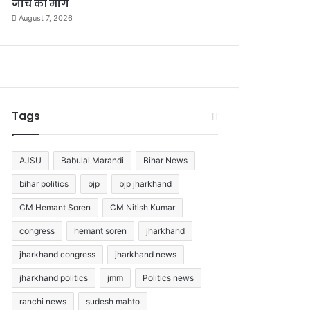
जांच की मांग
August 7, 2026
Tags
AJSU
Babulal Marandi
Bihar News
bihar politics
bjp
bjp jharkhand
CM Hemant Soren
CM Nitish Kumar
congress
hemant soren
jharkhand
jharkhand congress
jharkhand news
jharkhand politics
jmm
Politics news
ranchi news
sudesh mahto