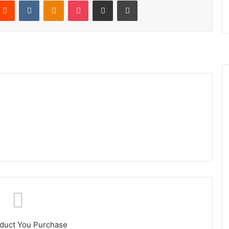
Reddit
VKontakte
Odnoklassniki
Pocket
Share via Email
Print
oduct You Purchase