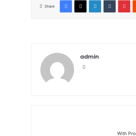
Facebook
X
LinkedIn
Tumblr
Pinterest
Share
admin
We
bsi
te
With Pr