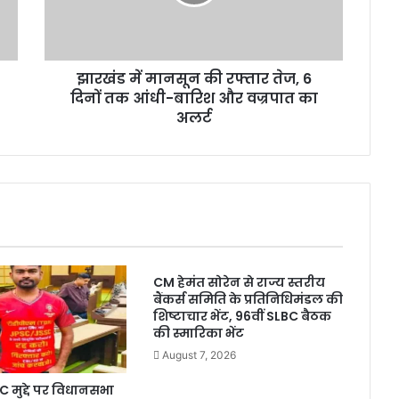
मा
न
सू
न
झारखंड में मानसून की रफ्तार तेज, 6
की
दिनों तक आंधी-बारिश और वज्रपात का
र
फ्ता
अलर्ट
र
ते
ज
,
6
दि
नों
त
CM हेमंत सोरेन से राज्य स्तरीय
क
बैंकर्स समिति के प्रतिनिधिमंडल की
आं
शिष्टाचार भेंट, 96वीं SLBC बैठक
धी
की स्मारिका भेंट
-
August 7, 2026
बा
रि
मुद्दे पर विधानसभा
श