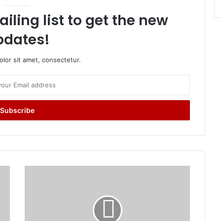
iling list to get the new
pdates!
lor sit amet, consectetur.
झा
र
खं
ड
में