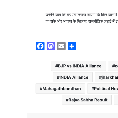
उन्होंने कहा कि यह पता लगाया जाएगा कि किन कारणों स
जा सके और भाजपा के खिलाफ राजनीतिक लड़ाई में 
F
M
E
S
a
a
m
h
c
st
ai
ar
BJP vs INDIA Alliance
c
e
o
l
e
b
d
INDIA Alliance
jharkhan
o
o
Mahagathbandhan
Political N
o
n
Rajya Sabha Result
k