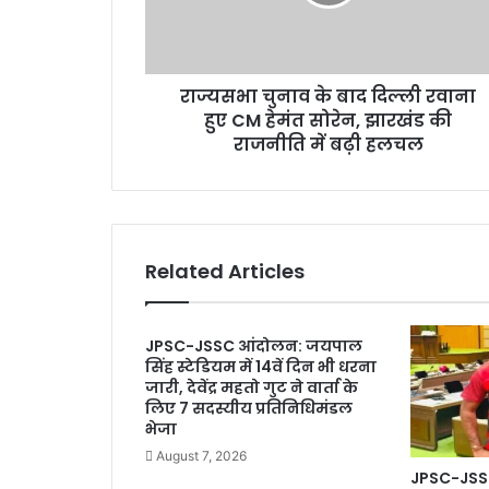
ना
a
व
d
के
d
बा
r
राज्यसभा चुनाव के बाद दिल्ली रवाना
द
e
हुए CM हेमंत सोरेन, झारखंड की
दि
s
ल्ली
राजनीति में बढ़ी हलचल
s
र
वा
ना
हु
ए
Related Articles
C
M
हे
JPSC-JSSC आंदोलन: जयपाल
मं
सिंह स्टेडियम में 14वें दिन भी धरना
त
जारी, देवेंद्र महतो गुट ने वार्ता के
सो
लिए 7 सदस्यीय प्रतिनिधिमंडल
रे
भेजा
न
August 7, 2026
,
JPSC-JSSC 
झा