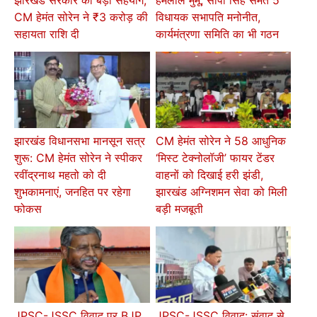
CM हेमंत सोरेन ने ₹3 करोड़ की
विधायक सभापति मनोनीत,
सहायता राशि दी
कार्यमंत्रणा समिति का भी गठन
झारखंड विधानसभा मानसून सत्र
CM हेमंत सोरेन ने 58 आधुनिक
शुरू: CM हेमंत सोरेन ने स्पीकर
‘मिस्ट टेक्नोलॉजी’ फायर टेंडर
रवींद्रनाथ महतो को दी
वाहनों को दिखाई हरी झंडी,
शुभकामनाएं, जनहित पर रहेगा
झारखंड अग्निशमन सेवा को मिली
फोकस
बड़ी मजबूती
JPSC-JSSC विवाद पर BJP
JPSC-JSSC विवाद: संवाद से