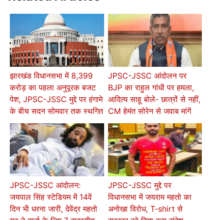
झारखंड विधानसभा में 8,399
JPSC-JSSC आंदोलन पर
करोड़ का पहला अनुपूरक बजट
BJP का राहुल गांधी पर हमला,
पेश, JPSC-JSSC मुद्दे पर हंगामे
आदित्य साहू बोले- छात्रों से नहीं,
के बीच सदन सोमवार तक स्थगित
CM हेमंत सोरेन से जवाब मांगें
JPSC-JSSC आंदोलन:
JPSC-JSSC मुद्दे पर
जयपाल सिंह स्टेडियम में 14वें
विधानसभा में जयराम महतो का
दिन भी धरना जारी, देवेंद्र महतो
अनोखा विरोध, T-shirt से