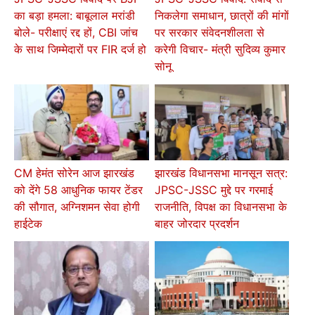
का बड़ा हमला: बाबूलाल मरांडी
निकलेगा समाधान, छात्रों की मांगों
बोले- परीक्षाएं रद्द हों, CBI जांच
पर सरकार संवेदनशीलता से
के साथ जिम्मेदारों पर FIR दर्ज हो
करेगी विचार- मंत्री सुदिव्य कुमार
सोनू
CM हेमंत सोरेन आज झारखंड
झारखंड विधानसभा मानसून सत्र:
को देंगे 58 आधुनिक फायर टेंडर
JPSC-JSSC मुद्दे पर गरमाई
की सौगात, अग्निशमन सेवा होगी
राजनीति, विपक्ष का विधानसभा के
हाईटेक
बाहर जोरदार प्रदर्शन