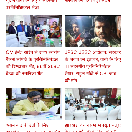
गुट ने वार्ता के लिए 7 सदस्यीय
सरकार को दिया बड़ा संदेश
प्रतिनिधिमंडल भेजा
CM हेमंत सोरेन से राज्य स्तरीय
JPSC-JSSC आंदोलन: सरकार
बैंकर्स समिति के प्रतिनिधिमंडल
के जवाब का इंतजार, वार्ता के लिए
की शिष्टाचार भेंट, 96वीं SLBC
11 सदस्यीय प्रतिनिधिमंडल
बैठक की स्मारिका भेंट
तैयार; राहुल गांधी से CBI जांच
की मांग
असम बाढ़ पीड़ितों के लिए
झारखंड विधानसभा मानसून सत्र:
झारखंड सरकार का बड़ा सहयोग,
हेमलाल मुर्मू, सीपी सिंह समेत 5