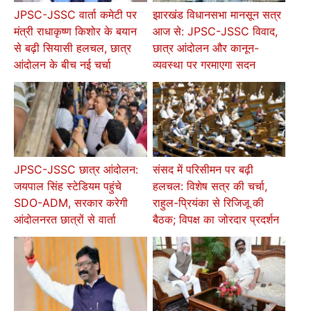
JPSC-JSSC वार्ता कमेटी पर
झारखंड विधानसभा मानसून सत्र
मंत्री राधाकृष्ण किशोर के बयान
आज से: JPSC-JSSC विवाद,
से बढ़ी सियासी हलचल, छात्र
छात्र आंदोलन और कानून-
आंदोलन के बीच नई चर्चा
व्यवस्था पर गरमाएगा सदन
JPSC-JSSC छात्र आंदोलन:
संसद में परिसीमन पर बढ़ी
जयपाल सिंह स्टेडियम पहुंचे
हलचल: विशेष सत्र की चर्चा,
SDO-ADM, सरकार करेगी
राहुल-प्रियंका से रिजिजू की
आंदोलनरत छात्रों से वार्ता
बैठक; विपक्ष का जोरदार प्रदर्शन