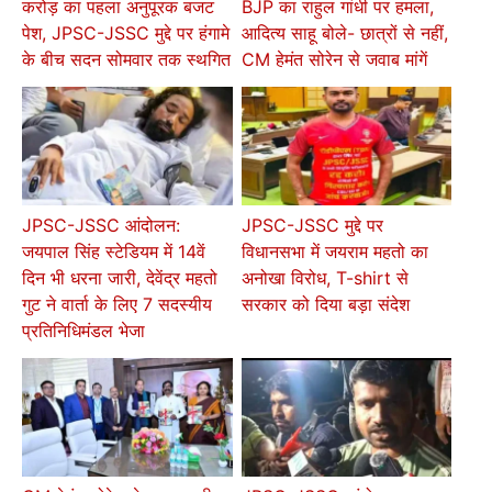
करोड़ का पहला अनुपूरक बजट
BJP का राहुल गांधी पर हमला,
पेश, JPSC-JSSC मुद्दे पर हंगामे
आदित्य साहू बोले- छात्रों से नहीं,
के बीच सदन सोमवार तक स्थगित
CM हेमंत सोरेन से जवाब मांगें
JPSC-JSSC आंदोलन:
JPSC-JSSC मुद्दे पर
जयपाल सिंह स्टेडियम में 14वें
विधानसभा में जयराम महतो का
दिन भी धरना जारी, देवेंद्र महतो
अनोखा विरोध, T-shirt से
गुट ने वार्ता के लिए 7 सदस्यीय
सरकार को दिया बड़ा संदेश
प्रतिनिधिमंडल भेजा