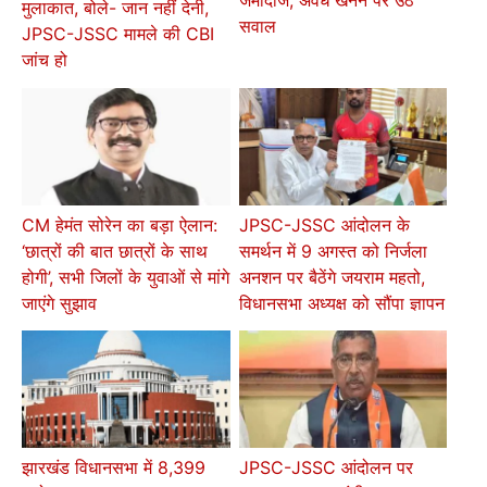
जमींदोज; अवैध खनन पर उठे
मुलाकात, बोले- जान नहीं देनी,
सवाल
JPSC-JSSC मामले की CBI
जांच हो
CM हेमंत सोरेन का बड़ा ऐलान:
JPSC-JSSC आंदोलन के
‘छात्रों की बात छात्रों के साथ
समर्थन में 9 अगस्त को निर्जला
होगी’, सभी जिलों के युवाओं से मांगे
अनशन पर बैठेंगे जयराम महतो,
जाएंगे सुझाव
विधानसभा अध्यक्ष को सौंपा ज्ञापन
झारखंड विधानसभा में 8,399
JPSC-JSSC आंदोलन पर