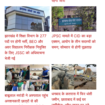
रहेगा जारी
झारखंड में शिक्षा विभाग के 277
JPSC मामले में CID का बड़ा
पदों पर होगी भर्ती, BEO और
एक्शन, आयोग के तीन सदस्यों को
अवर विद्यालय निरीक्षक नियुक्ति
समन; सोमवार से होगी पूछताछ
के लिए JSSC को अधियाचना
भेजी गई
धनबाद के कतरास में फिर धंसी
बाबूलाल मरांडी ने अस्पताल पहुंच
जमीन, छाताबाद में कई घर
अनशनकारी छात्रों से की