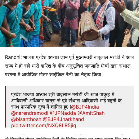
Ranchi: भाजपा प्रदेश अध्यक्ष एवम पूर्व मुख्यमंत्री बाबूलाल मरांडी ने आज
राज्य में हो रही भारी बारिश के बीच अनुसूचित जनजाति मोर्चा द्वारा संथाल
परगना में आयोजित मोटर साईकिल रैली का नेतृत्व किया।
प्रदेश भाजपा अध्यक्ष श्री बाबूलाल मरांडी जी आज पाकुड़ में
आदिवासी अधिकार यात्रा से पूर्व संथाल आदिवासी भाई बहनों के
साथ पारंपरिक नृत्य में शामिल हुए l
@BJP4India
@narendramodi
@JPNadda
@AmitShah
@blsanthosh
@BJP4Jharkhand
pic.twitter.com/NXQ8LR5jiq
— Office of Babulal Marandi (@babulalmarandi)