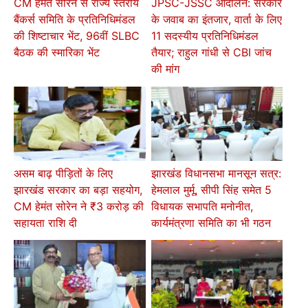
CM हेमंत सोरेन से राज्य स्तरीय
JPSC-JSSC आंदोलन: सरकार
बैंकर्स समिति के प्रतिनिधिमंडल
के जवाब का इंतजार, वार्ता के लिए
की शिष्टाचार भेंट, 96वीं SLBC
11 सदस्यीय प्रतिनिधिमंडल
बैठक की स्मारिका भेंट
तैयार; राहुल गांधी से CBI जांच
की मांग
असम बाढ़ पीड़ितों के लिए
झारखंड विधानसभा मानसून सत्र:
झारखंड सरकार का बड़ा सहयोग,
हेमलाल मुर्मू, सीपी सिंह समेत 5
CM हेमंत सोरेन ने ₹3 करोड़ की
विधायक सभापति मनोनीत,
सहायता राशि दी
कार्यमंत्रणा समिति का भी गठन