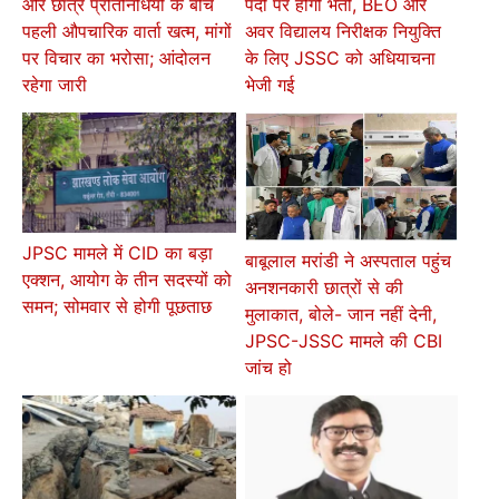
और छात्र प्रतिनिधियों के बीच
पदों पर होगी भर्ती, BEO और
पहली औपचारिक वार्ता खत्म, मांगों
अवर विद्यालय निरीक्षक नियुक्ति
पर विचार का भरोसा; आंदोलन
के लिए JSSC को अधियाचना
रहेगा जारी
भेजी गई
JPSC मामले में CID का बड़ा
बाबूलाल मरांडी ने अस्पताल पहुंच
एक्शन, आयोग के तीन सदस्यों को
अनशनकारी छात्रों से की
समन; सोमवार से होगी पूछताछ
मुलाकात, बोले- जान नहीं देनी,
JPSC-JSSC मामले की CBI
जांच हो