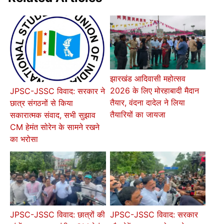
झारखंड आदिवासी महोत्सव
2026 के लिए मोरहाबादी मैदान
JPSC-JSSC विवाद: सरकार ने
तैयार, वंदना दादेल ने लिया
छात्र संगठनों से किया
तैयारियों का जायजा
सकारात्मक संवाद, सभी सुझाव
CM हेमंत सोरेन के सामने रखने
का भरोसा
JPSC-JSSC विवाद: छात्रों की
JPSC-JSSC विवाद: सरकार