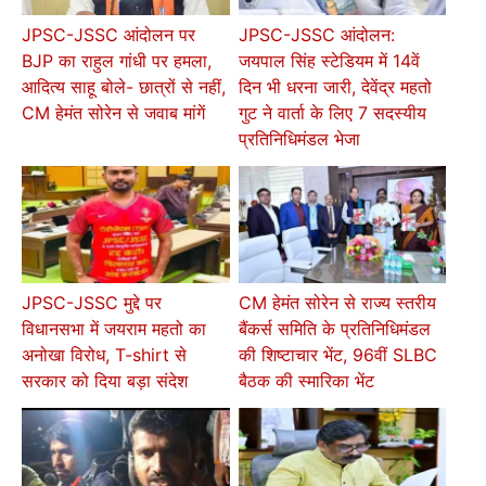
JPSC-JSSC आंदोलन पर
JPSC-JSSC आंदोलन:
BJP का राहुल गांधी पर हमला,
जयपाल सिंह स्टेडियम में 14वें
आदित्य साहू बोले- छात्रों से नहीं,
दिन भी धरना जारी, देवेंद्र महतो
CM हेमंत सोरेन से जवाब मांगें
गुट ने वार्ता के लिए 7 सदस्यीय
प्रतिनिधिमंडल भेजा
JPSC-JSSC मुद्दे पर
CM हेमंत सोरेन से राज्य स्तरीय
विधानसभा में जयराम महतो का
बैंकर्स समिति के प्रतिनिधिमंडल
अनोखा विरोध, T-shirt से
की शिष्टाचार भेंट, 96वीं SLBC
सरकार को दिया बड़ा संदेश
बैठक की स्मारिका भेंट