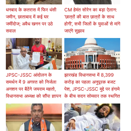
धनबाद के कतरास में फिर धंसी
CM हेमंत सोरेन का बड़ा ऐलान:
जमीन, छाताबाद में कई घर
‘छात्रों की बात छात्रों के साथ
जमींदोज; अवैध खनन पर उठे
होगी’, सभी जिलों के युवाओं से मांगे
सवाल
जाएंगे सुझाव
JPSC-JSSC आंदोलन के
झारखंड विधानसभा में 8,399
समर्थन में 9 अगस्त को निर्जला
करोड़ का पहला अनुपूरक बजट
अनशन पर बैठेंगे जयराम महतो,
पेश, JPSC-JSSC मुद्दे पर हंगामे
विधानसभा अध्यक्ष को सौंपा ज्ञापन
के बीच सदन सोमवार तक स्थगित