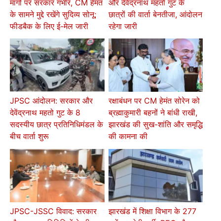
मांगों पर सरकार गंभीर, CM हेमंत
और देवेंद्रनाथ महतो गुट के
के सामने मुद्दे रखेंगे सुदिव्य सोनू;
छात्रों की वार्ता बेनतीजा, आंदोलन
फीडबैक के लिए ई-मेल जारी
रहेगा जारी
JPSC आंदोलन: सरकार और
रक्षाबंधन पर CM हेमंत सोरेन को
देवेंद्रनाथ महतो गुट के 8
ब्रह्माकुमारी बहनों ने बांधी राखी,
सदस्यीय छात्र प्रतिनिधिमंडल के
झारखंड की सुख-शांति और समृद्धि
बीच वार्ता शुरू
की कामना की
JPSC-JSSC विवाद: सरकार
झारखंड में शिक्षा विभाग के 277