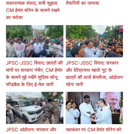
तैयारियों का जायजा
सकारात्मक संवाद, सभी सुझाव
CM हेमंत सोरेन के सामने रखने
का भरोसा
JPSC-JSSC विवाद: छात्रों की
JPSC-JSSC विवाद: सरकार
मांगों पर सरकार गंभीर, CM हेमंत
और देवेंद्रनाथ महतो गुट के
के सामने मुद्दे रखेंगे सुदिव्य सोनू;
छात्रों की वार्ता बेनतीजा, आंदोलन
फीडबैक के लिए ई-मेल जारी
रहेगा जारी
JPSC आंदोलन: सरकार और
रक्षाबंधन पर CM हेमंत सोरेन को