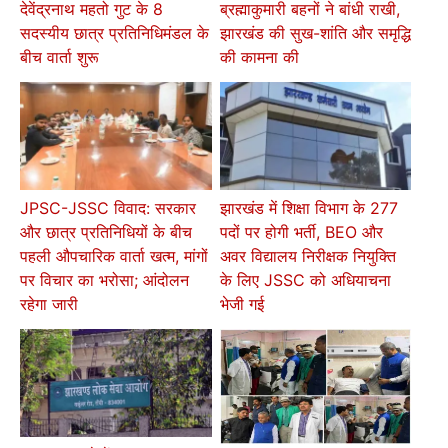
देवेंद्रनाथ महतो गुट के 8
ब्रह्माकुमारी बहनों ने बांधी राखी,
सदस्यीय छात्र प्रतिनिधिमंडल के
झारखंड की सुख-शांति और समृद्धि
बीच वार्ता शुरू
की कामना की
JPSC-JSSC विवाद: सरकार
झारखंड में शिक्षा विभाग के 277
और छात्र प्रतिनिधियों के बीच
पदों पर होगी भर्ती, BEO और
पहली औपचारिक वार्ता खत्म, मांगों
अवर विद्यालय निरीक्षक नियुक्ति
पर विचार का भरोसा; आंदोलन
के लिए JSSC को अधियाचना
रहेगा जारी
भेजी गई