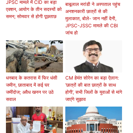
JPSC मामले में CID का बड़ा
बाबूलाल मरांडी ने अस्पताल पहुंच
एक्शन, आयोग के तीन सदस्यों को
अनशनकारी छात्रों से की
समन; सोमवार से होगी पूछताछ
मुलाकात, बोले- जान नहीं देनी,
JPSC-JSSC मामले की CBI
जांच हो
धनबाद के कतरास में फिर धंसी
CM हेमंत सोरेन का बड़ा ऐलान:
जमीन, छाताबाद में कई घर
‘छात्रों की बात छात्रों के साथ
जमींदोज; अवैध खनन पर उठे
होगी’, सभी जिलों के युवाओं से मांगे
सवाल
जाएंगे सुझाव