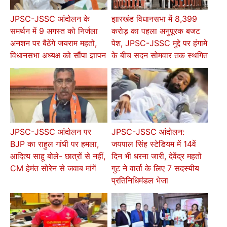
JPSC-JSSC आंदोलन के
झारखंड विधानसभा में 8,399
समर्थन में 9 अगस्त को निर्जला
करोड़ का पहला अनुपूरक बजट
अनशन पर बैठेंगे जयराम महतो,
पेश, JPSC-JSSC मुद्दे पर हंगामे
विधानसभा अध्यक्ष को सौंपा ज्ञापन
के बीच सदन सोमवार तक स्थगित
JPSC-JSSC आंदोलन पर
JPSC-JSSC आंदोलन:
BJP का राहुल गांधी पर हमला,
जयपाल सिंह स्टेडियम में 14वें
आदित्य साहू बोले- छात्रों से नहीं,
दिन भी धरना जारी, देवेंद्र महतो
CM हेमंत सोरेन से जवाब मांगें
गुट ने वार्ता के लिए 7 सदस्यीय
प्रतिनिधिमंडल भेजा