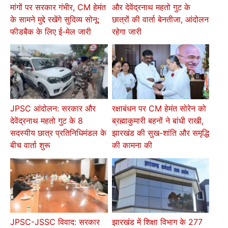
मांगों पर सरकार गंभीर, CM हेमंत
और देवेंद्रनाथ महतो गुट के
के सामने मुद्दे रखेंगे सुदिव्य सोनू;
छात्रों की वार्ता बेनतीजा, आंदोलन
फीडबैक के लिए ई-मेल जारी
रहेगा जारी
JPSC आंदोलन: सरकार और
रक्षाबंधन पर CM हेमंत सोरेन को
देवेंद्रनाथ महतो गुट के 8
ब्रह्माकुमारी बहनों ने बांधी राखी,
सदस्यीय छात्र प्रतिनिधिमंडल के
झारखंड की सुख-शांति और समृद्धि
बीच वार्ता शुरू
की कामना की
JPSC-JSSC विवाद: सरकार
झारखंड में शिक्षा विभाग के 277