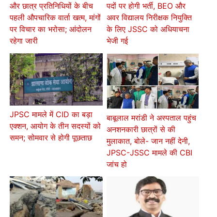
और छात्र प्रतिनिधियों के बीच
पदों पर होगी भर्ती, BEO और
पहली औपचारिक वार्ता खत्म, मांगों
अवर विद्यालय निरीक्षक नियुक्ति
पर विचार का भरोसा; आंदोलन
के लिए JSSC को अधियाचना
रहेगा जारी
भेजी गई
JPSC मामले में CID का बड़ा
बाबूलाल मरांडी ने अस्पताल पहुंच
एक्शन, आयोग के तीन सदस्यों को
अनशनकारी छात्रों से की
समन; सोमवार से होगी पूछताछ
मुलाकात, बोले- जान नहीं देनी,
JPSC-JSSC मामले की CBI
जांच हो