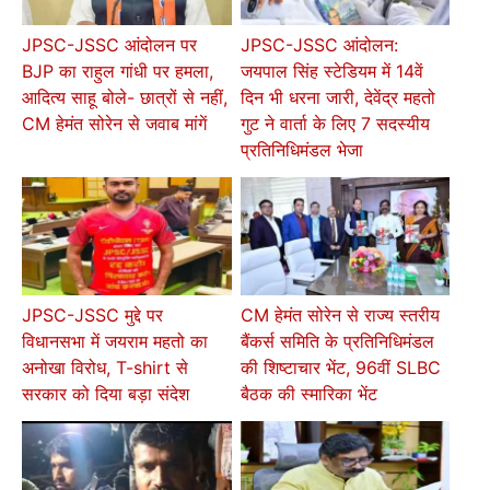
JPSC-JSSC आंदोलन पर
JPSC-JSSC आंदोलन:
BJP का राहुल गांधी पर हमला,
जयपाल सिंह स्टेडियम में 14वें
आदित्य साहू बोले- छात्रों से नहीं,
दिन भी धरना जारी, देवेंद्र महतो
CM हेमंत सोरेन से जवाब मांगें
गुट ने वार्ता के लिए 7 सदस्यीय
प्रतिनिधिमंडल भेजा
JPSC-JSSC मुद्दे पर
CM हेमंत सोरेन से राज्य स्तरीय
विधानसभा में जयराम महतो का
बैंकर्स समिति के प्रतिनिधिमंडल
अनोखा विरोध, T-shirt से
की शिष्टाचार भेंट, 96वीं SLBC
सरकार को दिया बड़ा संदेश
बैठक की स्मारिका भेंट