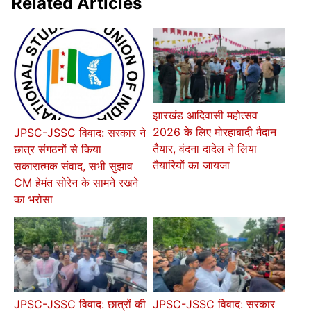
Related Articles
झारखंड आदिवासी महोत्सव
2026 के लिए मोरहाबादी मैदान
JPSC-JSSC विवाद: सरकार ने
तैयार, वंदना दादेल ने लिया
छात्र संगठनों से किया
तैयारियों का जायजा
सकारात्मक संवाद, सभी सुझाव
CM हेमंत सोरेन के सामने रखने
का भरोसा
JPSC-JSSC विवाद: छात्रों की
JPSC-JSSC विवाद: सरकार