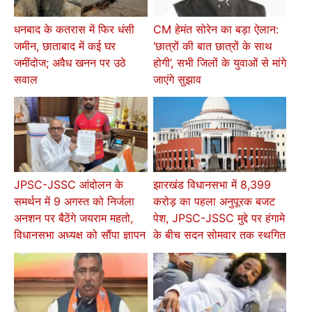
धनबाद के कतरास में फिर धंसी
CM हेमंत सोरेन का बड़ा ऐलान:
जमीन, छाताबाद में कई घर
‘छात्रों की बात छात्रों के साथ
जमींदोज; अवैध खनन पर उठे
होगी’, सभी जिलों के युवाओं से मांगे
सवाल
जाएंगे सुझाव
JPSC-JSSC आंदोलन के
झारखंड विधानसभा में 8,399
समर्थन में 9 अगस्त को निर्जला
करोड़ का पहला अनुपूरक बजट
अनशन पर बैठेंगे जयराम महतो,
पेश, JPSC-JSSC मुद्दे पर हंगामे
विधानसभा अध्यक्ष को सौंपा ज्ञापन
के बीच सदन सोमवार तक स्थगित