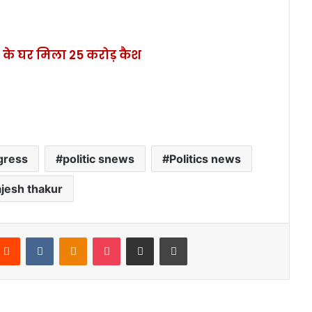
ौकर के घर मिला 25 करोड़ कैश
gress
politic snews
Politics news
ajesh thakur
Reddit
VKontakte
Odnoklassniki
Pocket
Share via Email
Print