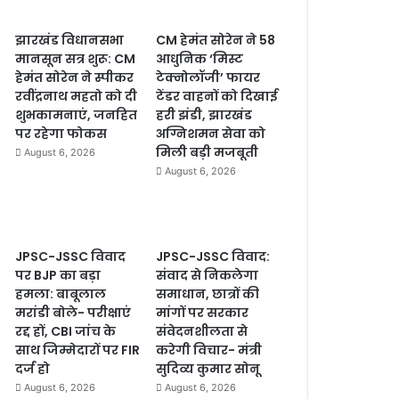
झारखंड विधानसभा
CM हेमंत सोरेन ने 58
मानसून सत्र शुरू: CM
आधुनिक ‘मिस्ट
हेमंत सोरेन ने स्पीकर
टेक्नोलॉजी’ फायर
रवींद्रनाथ महतो को दी
टेंडर वाहनों को दिखाई
शुभकामनाएं, जनहित
हरी झंडी, झारखंड
पर रहेगा फोकस
अग्निशमन सेवा को
मिली बड़ी मजबूती
August 6, 2026
August 6, 2026
JPSC-JSSC विवाद
JPSC-JSSC विवाद:
पर BJP का बड़ा
संवाद से निकलेगा
हमला: बाबूलाल
समाधान, छात्रों की
मरांडी बोले- परीक्षाएं
मांगों पर सरकार
रद्द हों, CBI जांच के
संवेदनशीलता से
साथ जिम्मेदारों पर FIR
करेगी विचार- मंत्री
दर्ज हो
सुदिव्य कुमार सोनू
August 6, 2026
August 6, 2026