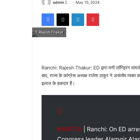
admin
S
May 15, 2024
e
Facebook
X
LinkedIn
Pinterest
n
d
a
Rajesh Thakur
n
e
m
a
Ranchi: Rajesh Thakur: ED द्वारा मनी लॉन्ड्रिंग मामले 
i
बाद, राज्य के कांग्रेस अध्यक्ष राजेश ठाकुर ने असंतोष व्यक्
l
इलाज के हकदार हैं।
#WATCH
| Ranchi: On ED arre
Congress leader Alamgir Alam