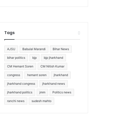
Tags
AJSU
Babulal Marandi
Bihar News
bihar politics
bjp
bjp jharkhand
CM Hemant Soren
CM Nitish Kumar
congress
hemant soren
jharkhand
jharkhand congress
jharkhand news
jharkhand politics
jmm
Politics news
ranchi news
sudesh mahto