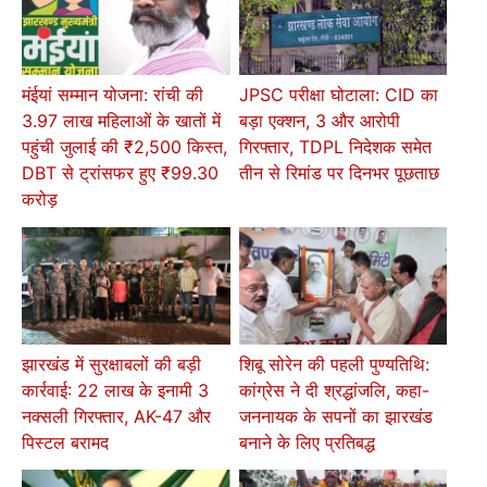
मंईयां सम्मान योजना: रांची की
JPSC परीक्षा घोटाला: CID का
3.97 लाख महिलाओं के खातों में
बड़ा एक्शन, 3 और आरोपी
पहुंची जुलाई की ₹2,500 किस्त,
गिरफ्तार, TDPL निदेशक समेत
DBT से ट्रांसफर हुए ₹99.30
तीन से रिमांड पर दिनभर पूछताछ
करोड़
झारखंड में सुरक्षाबलों की बड़ी
शिबू सोरेन की पहली पुण्यतिथि:
कार्रवाई: 22 लाख के इनामी 3
कांग्रेस ने दी श्रद्धांजलि, कहा-
नक्सली गिरफ्तार, AK-47 और
जननायक के सपनों का झारखंड
पिस्टल बरामद
बनाने के लिए प्रतिबद्ध