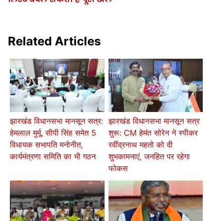
Related Articles
झारखंड विधानसभा मानसून सत्र:
झारखंड विधानसभा मानसून सत्र
हेमलाल मुर्मू, सीपी सिंह समेत 5
शुरू: CM हेमंत सोरेन ने स्पीकर
विधायक सभापति मनोनीत,
रवींद्रनाथ महतो को दी
कार्यमंत्रणा समिति का भी गठन
शुभकामनाएं, जनहित पर रहेगा
फोकस