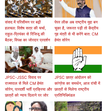
संसद में परिसीमन पर बढ़ी
पेपर लीक अब राष्ट्रीय मुद्दा बन
हलचल: विशेष सत्र की चर्चा,
चुका है, जरूरत पड़ी तो केंद्रीय
राहुल-प्रियंका से रिजिजू की
गृह मंत्री से भी करेंगे बात: CM
बैठक; विपक्ष का जोरदार प्रदर्शन
हेमंत सोरेन
JPSC-JSSC विवाद पर
JPSC छात्र आंदोलन को
राज्यपाल से मिले CM हेमंत
कांग्रेस का समर्थन, आज रांची में
सोरेन, पारदर्शी भर्ती प्रक्रिया और
छात्रों से मिलेगा राष्ट्रीय
छात्रों को न्याय दिलाने पर जोर
प्रतिनिधिमंडल