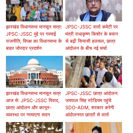
झारखंड विधानसभा मानसून सत्र:
JPSC-JSSC वार्ता कमेटी पर
JPSC-JSSC मुद्दे पर गरमाई
मंत्री राधाकृष्ण किशोर के बयान
राजनीति, विपक्ष का विधानसभा के
से बढ़ी सियासी हलचल, छात्र
बाहर जोरदार प्रदर्शन
आंदोलन के बीच नई चर्चा
झारखंड विधानसभा मानसून सत्र
JPSC-JSSC छात्र आंदोलन:
आज से: JPSC-JSSC विवाद,
जयपाल सिंह स्टेडियम पहुंचे
छात्र आंदोलन और कानून-
SDO-ADM, सरकार करेगी
व्यवस्था पर गरमाएगा सदन
आंदोलनरत छात्रों से वार्ता