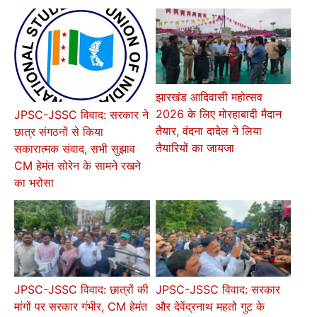
झारखंड आदिवासी महोत्सव
2026 के लिए मोरहाबादी मैदान
JPSC-JSSC विवाद: सरकार ने
तैयार, वंदना दादेल ने लिया
छात्र संगठनों से किया
तैयारियों का जायजा
सकारात्मक संवाद, सभी सुझाव
CM हेमंत सोरेन के सामने रखने
का भरोसा
JPSC-JSSC विवाद: छात्रों की
JPSC-JSSC विवाद: सरकार
मांगों पर सरकार गंभीर, CM हेमंत
और देवेंद्रनाथ महतो गुट के