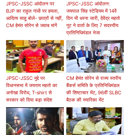
JPSC-JSSC आंदोलन पर
JPSC-JSSC आंदोलन:
BJP का राहुल गांधी पर हमला,
जयपाल सिंह स्टेडियम में 14वें
आदित्य साहू बोले- छात्रों से नहीं,
दिन भी धरना जारी, देवेंद्र महतो
CM हेमंत सोरेन से जवाब मांगें
गुट ने वार्ता के लिए 7 सदस्यीय
प्रतिनिधिमंडल भेजा
JPSC-JSSC मुद्दे पर
CM हेमंत सोरेन से राज्य स्तरीय
विधानसभा में जयराम महतो का
बैंकर्स समिति के प्रतिनिधिमंडल
अनोखा विरोध, T-shirt से
की शिष्टाचार भेंट, 96वीं SLBC
सरकार को दिया बड़ा संदेश
बैठक की स्मारिका भेंट