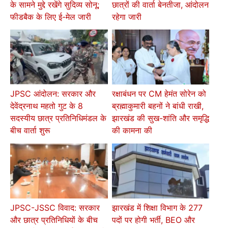
के सामने मुद्दे रखेंगे सुदिव्य सोनू;
छात्रों की वार्ता बेनतीजा, आंदोलन
फीडबैक के लिए ई-मेल जारी
रहेगा जारी
JPSC आंदोलन: सरकार और
रक्षाबंधन पर CM हेमंत सोरेन को
देवेंद्रनाथ महतो गुट के 8
ब्रह्माकुमारी बहनों ने बांधी राखी,
सदस्यीय छात्र प्रतिनिधिमंडल के
झारखंड की सुख-शांति और समृद्धि
बीच वार्ता शुरू
की कामना की
JPSC-JSSC विवाद: सरकार
झारखंड में शिक्षा विभाग के 277
और छात्र प्रतिनिधियों के बीच
पदों पर होगी भर्ती, BEO और