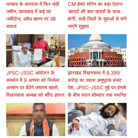
धनबाद के कतरास में फिर धंसी
CM हेमंत सोरेन का बड़ा ऐलान:
जमीन, छाताबाद में कई घर
‘छात्रों की बात छात्रों के साथ
जमींदोज; अवैध खनन पर उठे
होगी’, सभी जिलों के युवाओं से मांगे
सवाल
जाएंगे सुझाव
JPSC-JSSC आंदोलन के
झारखंड विधानसभा में 8,399
समर्थन में 9 अगस्त को निर्जला
करोड़ का पहला अनुपूरक बजट
अनशन पर बैठेंगे जयराम महतो,
पेश, JPSC-JSSC मुद्दे पर हंगामे
विधानसभा अध्यक्ष को सौंपा ज्ञापन
के बीच सदन सोमवार तक स्थगित