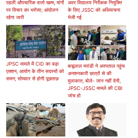
पहली औपचारिक वार्ता खत्म, मांगों
अवर विद्यालय निरीक्षक नियुक्ति
पर विचार का भरोसा; आंदोलन
के लिए JSSC को अधियाचना
रहेगा जारी
भेजी गई
JPSC मामले में CID का बड़ा
बाबूलाल मरांडी ने अस्पताल पहुंच
एक्शन, आयोग के तीन सदस्यों को
अनशनकारी छात्रों से की
समन; सोमवार से होगी पूछताछ
मुलाकात, बोले- जान नहीं देनी,
JPSC-JSSC मामले की CBI
जांच हो