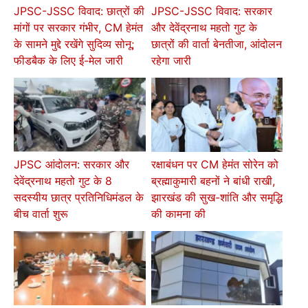
JPSC-JSSC विवाद: छात्रों की
JPSC-JSSC विवाद: सरकार
मांगों पर सरकार गंभीर, CM हेमंत
और देवेंद्रनाथ महतो गुट के
के सामने मुद्दे रखेंगे सुदिव्य सोनू;
छात्रों की वार्ता बेनतीजा, आंदोलन
फीडबैक के लिए ई-मेल जारी
रहेगा जारी
JPSC आंदोलन: सरकार और
रक्षाबंधन पर CM हेमंत सोरेन को
देवेंद्रनाथ महतो गुट के 8
ब्रह्माकुमारी बहनों ने बांधी राखी,
सदस्यीय छात्र प्रतिनिधिमंडल के
झारखंड की सुख-शांति और समृद्धि
बीच वार्ता शुरू
की कामना की