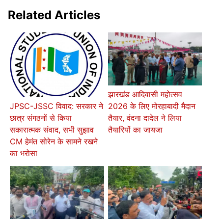
Related Articles
झारखंड आदिवासी महोत्सव
2026 के लिए मोरहाबादी मैदान
JPSC-JSSC विवाद: सरकार ने
तैयार, वंदना दादेल ने लिया
छात्र संगठनों से किया
तैयारियों का जायजा
सकारात्मक संवाद, सभी सुझाव
CM हेमंत सोरेन के सामने रखने
का भरोसा