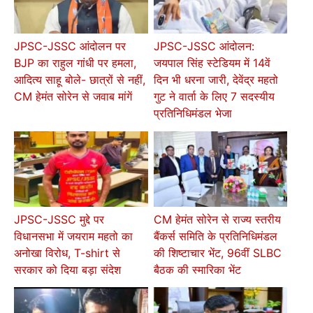
JPSC-JSSC आंदोलन पर
JPSC-JSSC आंदोलन:
BJP का राहुल गांधी पर हमला,
जयपाल सिंह स्टेडियम में 14वें
आदित्य साहू बोले- छात्रों से नहीं,
दिन भी धरना जारी, देवेंद्र महतो
CM हेमंत सोरेन से जवाब मांगें
गुट ने वार्ता के लिए 7 सदस्यीय
प्रतिनिधिमंडल भेजा
JPSC-JSSC मुद्दे पर
CM हेमंत सोरेन से राज्य स्तरीय
विधानसभा में जयराम महतो का
बैंकर्स समिति के प्रतिनिधिमंडल
अनोखा विरोध, T-shirt से
की शिष्टाचार भेंट, 96वीं SLBC
सरकार को दिया बड़ा संदेश
बैठक की स्मारिका भेंट