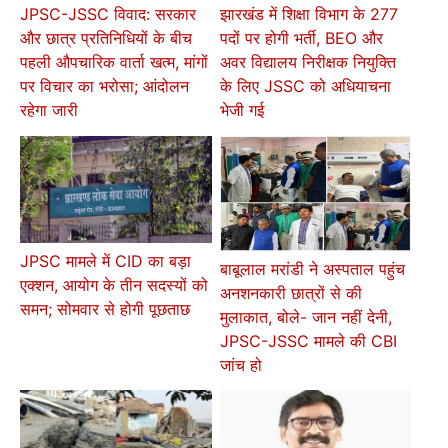
JPSC-JSSC विवाद: सरकार
झारखंड में शिक्षा विभाग के 277
और छात्र प्रतिनिधियों के बीच
पदों पर होगी भर्ती, BEO और
पहली औपचारिक वार्ता खत्म, मांगों
अवर विद्यालय निरीक्षक नियुक्ति
पर विचार का भरोसा; आंदोलन
के लिए JSSC को अधियाचना
रहेगा जारी
भेजी गई
JPSC मामले में CID का बड़ा
बाबूलाल मरांडी ने अस्पताल पहुंच
एक्शन, आयोग के तीन सदस्यों को
अनशनकारी छात्रों से की
समन; सोमवार से होगी पूछताछ
मुलाकात, बोले- जान नहीं देनी,
JPSC-JSSC मामले की CBI
जांच हो