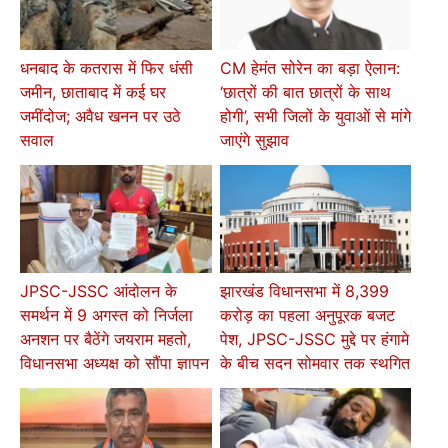
धनबाद के कतरास में फिर धंसी
CM हेमंत सोरेन का बड़ा ऐलान:
जमीन, छाताबाद में कई घर
‘छात्रों की बात छात्रों के साथ
जमींदोज; अवैध खनन पर उठे
होगी’, सभी जिलों के युवाओं से मांगे
सवाल
जाएंगे सुझाव
JPSC-JSSC आंदोलन के
झारखंड विधानसभा में 8,399
समर्थन में 9 अगस्त को निर्जला
करोड़ का पहला अनुपूरक बजट
अनशन पर बैठेंगे जयराम महतो,
पेश, JPSC-JSSC मुद्दे पर हंगामे
विधानसभा अध्यक्ष को सौंपा ज्ञापन
के बीच सदन सोमवार तक स्थगित