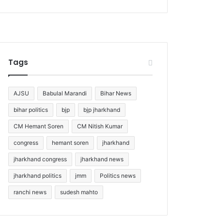
Tags
AJSU
Babulal Marandi
Bihar News
bihar politics
bjp
bjp jharkhand
CM Hemant Soren
CM Nitish Kumar
congress
hemant soren
jharkhand
jharkhand congress
jharkhand news
jharkhand politics
jmm
Politics news
ranchi news
sudesh mahto