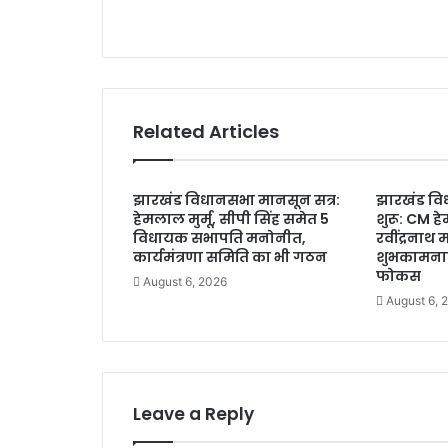
न
s
,
वि
धा
य
क
Related Articles
द
ल
का
झारखंड विधानसभा मानसून सत्र:
झारखंड वि
ने
हेमलाल मुर्मू, सीपी सिंह समेत 5
शुरू: CM हे
ता
विधायक सभापति मनोनीत,
रवींद्रनाथ
कौ
कार्यमंत्रणा समिति का भी गठन
शुभकामनाए
न
फोकस
August 6, 2026
?
August 6, 
नि
शां
त
प
र
Leave a Reply
भी
च