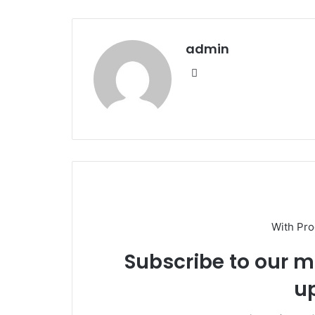
admin
We
bsi
te
With Pr
Subscribe to our ma
u