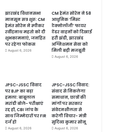
झारखंड विधानसभा
CM हेमंत सोरेन ने 58
मानसून सत्र शुरू: CM
आधुनिक ‘मिस्ट
हेमंत सोरेन ने स्पीकर
टेक्नोलॉजी’ फायर
रवींद्रनाथ महतो को दी
टेंडर वाहनों को दिखाई
शुभकामनाएं, जनहित
हरी झंडी, झारखंड
पर रहेगा फोकस
अग्निशमन सेवा को
मिली बड़ी मजबूती
August 6, 2026
August 6, 2026
JPSC-JSSC विवाद
JPSC-JSSC विवाद:
पर BJP का बड़ा
संवाद से निकलेगा
हमला: बाबूलाल
समाधान, छात्रों की
मरांडी बोले- परीक्षाएं
मांगों पर सरकार
रद्द हों, CBI जांच के
संवेदनशीलता से
साथ जिम्मेदारों पर FIR
करेगी विचार- मंत्री
दर्ज हो
सुदिव्य कुमार सोनू
August 6, 2026
August 6, 2026