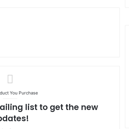
oduct You Purchase
iling list to get the new
pdates!