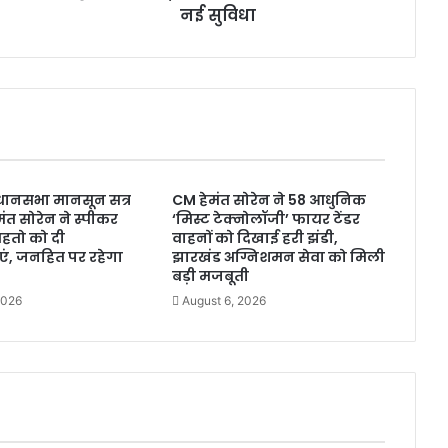
w
नई सुविधा
s
:
अ
ब
दि
ल
का
इ
धानसभा मानसून सत्र
CM हेमंत सोरेन ने 58 आधुनिक
ला
मंत सोरेन ने स्पीकर
‘मिस्ट टेक्नोलॉजी’ फायर टेंडर
ज
 महतो को दी
वाहनों को दिखाई हरी झंडी,
हो
ं, जनहित पर रहेगा
झारखंड अग्निशमन सेवा को मिली
गा
बड़ी मजबूती
आ
2026
August 6, 2026
सा
न
,
रा
ज्य
के
क