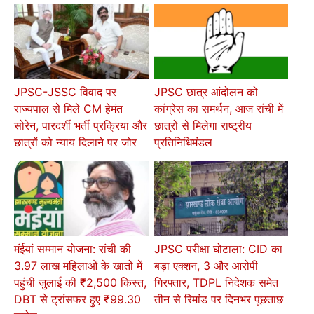
JPSC-JSSC विवाद पर
JPSC छात्र आंदोलन को
राज्यपाल से मिले CM हेमंत
कांग्रेस का समर्थन, आज रांची में
सोरेन, पारदर्शी भर्ती प्रक्रिया और
छात्रों से मिलेगा राष्ट्रीय
छात्रों को न्याय दिलाने पर जोर
प्रतिनिधिमंडल
मंईयां सम्मान योजना: रांची की
JPSC परीक्षा घोटाला: CID का
3.97 लाख महिलाओं के खातों में
बड़ा एक्शन, 3 और आरोपी
पहुंची जुलाई की ₹2,500 किस्त,
गिरफ्तार, TDPL निदेशक समेत
DBT से ट्रांसफर हुए ₹99.30
तीन से रिमांड पर दिनभर पूछताछ