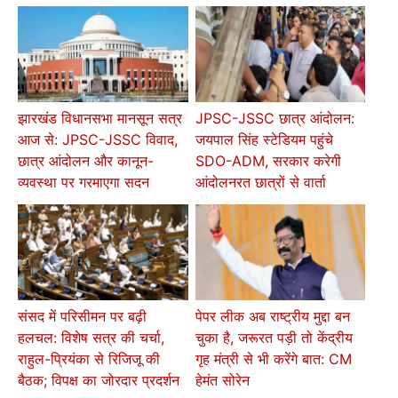
झारखंड विधानसभा मानसून सत्र
JPSC-JSSC छात्र आंदोलन:
आज से: JPSC-JSSC विवाद,
जयपाल सिंह स्टेडियम पहुंचे
छात्र आंदोलन और कानून-
SDO-ADM, सरकार करेगी
व्यवस्था पर गरमाएगा सदन
आंदोलनरत छात्रों से वार्ता
संसद में परिसीमन पर बढ़ी
पेपर लीक अब राष्ट्रीय मुद्दा बन
हलचल: विशेष सत्र की चर्चा,
चुका है, जरूरत पड़ी तो केंद्रीय
राहुल-प्रियंका से रिजिजू की
गृह मंत्री से भी करेंगे बात: CM
बैठक; विपक्ष का जोरदार प्रदर्शन
हेमंत सोरेन