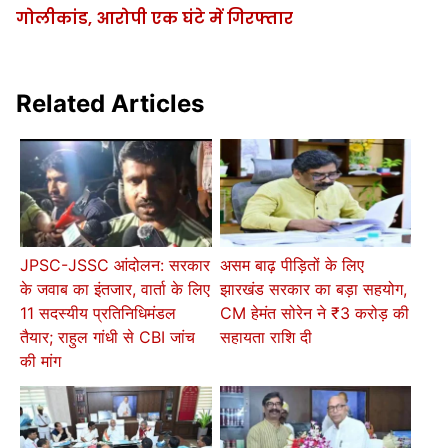
गोलीकांड, आरोपी एक घंटे में गिरफ्तार
Related Articles
JPSC-JSSC आंदोलन: सरकार
असम बाढ़ पीड़ितों के लिए
के जवाब का इंतजार, वार्ता के लिए
झारखंड सरकार का बड़ा सहयोग,
11 सदस्यीय प्रतिनिधिमंडल
CM हेमंत सोरेन ने ₹3 करोड़ की
तैयार; राहुल गांधी से CBI जांच
सहायता राशि दी
की मांग