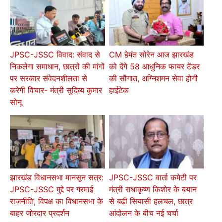
JPSC-JSSC विवाद: संवाद से
CM हेमंत सोरेन आज झारखंड
निकलेगा समाधान, छात्रों की मांगों
को देंगे 58 आधुनिक फायर टेंडर
पर सरकार संवेदनशीलता से
की सौगात, अग्निशमन सेवा होगी
करेगी विचार- मंत्री सुदिव्य कुमार
हाईटेक
सोनू
झारखंड विधानसभा मानसून सत्र:
JPSC-JSSC वार्ता कमेटी पर
JPSC-JSSC मुद्दे पर गरमाई
मंत्री राधाकृष्ण किशोर के बयान
राजनीति, विपक्ष का विधानसभा के
से बढ़ी सियासी हलचल, छात्र
बाहर जोरदार प्रदर्शन
आंदोलन के बीच नई चर्चा