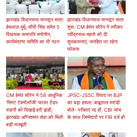
झारखंड विधानसभा मानसून सत्र:
झारखंड विधानसभा मानसून सत्र
हेमलाल मुर्मू, सीपी सिंह समेत 5
शुरू: CM हेमंत सोरेन ने स्पीकर
विधायक सभापति मनोनीत,
रवींद्रनाथ महतो को दी
कार्यमंत्रणा समिति का भी गठन
शुभकामनाएं, जनहित पर रहेगा
फोकस
CM हेमंत सोरेन ने 58 आधुनिक
JPSC-JSSC विवाद पर BJP
‘मिस्ट टेक्नोलॉजी’ फायर टेंडर
का बड़ा हमला: बाबूलाल मरांडी
वाहनों को दिखाई हरी झंडी,
बोले- परीक्षाएं रद्द हों, CBI जांच
झारखंड अग्निशमन सेवा को मिली
के साथ जिम्मेदारों पर FIR दर्ज हो
बड़ी मजबूती