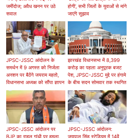
जमींदोज; अवैध खनन पर उठे
होगी’, सभी जिलों के युवाओं से मांगे
सवाल
जाएंगे सुझाव
JPSC-JSSC आंदोलन के
झारखंड विधानसभा में 8,399
समर्थन में 9 अगस्त को निर्जला
करोड़ का पहला अनुपूरक बजट
अनशन पर बैठेंगे जयराम महतो,
पेश, JPSC-JSSC मुद्दे पर हंगामे
विधानसभा अध्यक्ष को सौंपा ज्ञापन
के बीच सदन सोमवार तक स्थगित
JPSC-JSSC आंदोलन पर
JPSC-JSSC आंदोलन:
BJP का राहुल गांधी पर हमला,
जयपाल सिंह स्टेडियम में 14वें