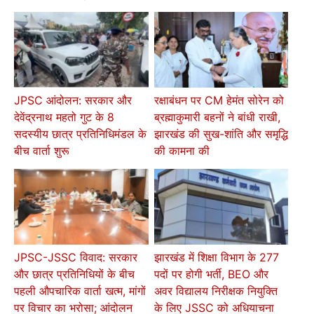
JPSC आंदोलन: सरकार और
रक्षाबंधन पर CM हेमंत सोरेन को
देवेंद्रनाथ महतो गुट के 8
ब्रह्माकुमारी बहनों ने बांधी राखी,
सदस्यीय छात्र प्रतिनिधिमंडल के
झारखंड की सुख-शांति और समृद्धि
बीच वार्ता शुरू
की कामना की
JPSC-JSSC विवाद: सरकार
झारखंड में शिक्षा विभाग के 277
और छात्र प्रतिनिधियों के बीच
पदों पर होगी भर्ती, BEO और
पहली औपचारिक वार्ता खत्म, मांगों
अवर विद्यालय निरीक्षक नियुक्ति
पर विचार का भरोसा; आंदोलन
के लिए JSSC को अधियाचना