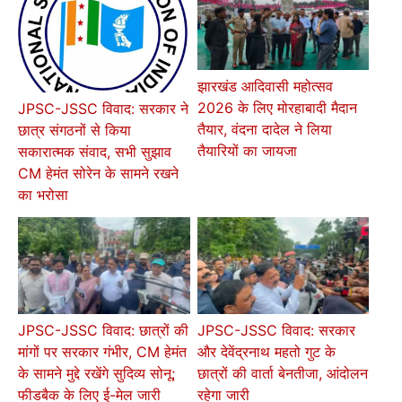
झारखंड आदिवासी महोत्सव
2026 के लिए मोरहाबादी मैदान
JPSC-JSSC विवाद: सरकार ने
तैयार, वंदना दादेल ने लिया
छात्र संगठनों से किया
तैयारियों का जायजा
सकारात्मक संवाद, सभी सुझाव
CM हेमंत सोरेन के सामने रखने
का भरोसा
JPSC-JSSC विवाद: छात्रों की
JPSC-JSSC विवाद: सरकार
मांगों पर सरकार गंभीर, CM हेमंत
और देवेंद्रनाथ महतो गुट के
के सामने मुद्दे रखेंगे सुदिव्य सोनू;
छात्रों की वार्ता बेनतीजा, आंदोलन
फीडबैक के लिए ई-मेल जारी
रहेगा जारी