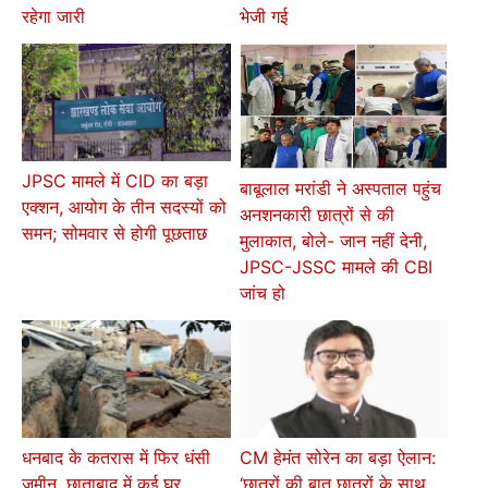
रहेगा जारी
भेजी गई
JPSC मामले में CID का बड़ा
बाबूलाल मरांडी ने अस्पताल पहुंच
एक्शन, आयोग के तीन सदस्यों को
अनशनकारी छात्रों से की
समन; सोमवार से होगी पूछताछ
मुलाकात, बोले- जान नहीं देनी,
JPSC-JSSC मामले की CBI
जांच हो
धनबाद के कतरास में फिर धंसी
CM हेमंत सोरेन का बड़ा ऐलान:
जमीन, छाताबाद में कई घर
‘छात्रों की बात छात्रों के साथ