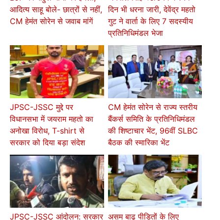
आदित्य साहू बोले- छात्रों से नहीं,
दिन भी धरना जारी, देवेंद्र महतो
CM हेमंत सोरेन से जवाब मांगें
गुट ने वार्ता के लिए 7 सदस्यीय
प्रतिनिधिमंडल भेजा
JPSC-JSSC मुद्दे पर
CM हेमंत सोरेन से राज्य स्तरीय
विधानसभा में जयराम महतो का
बैंकर्स समिति के प्रतिनिधिमंडल
अनोखा विरोध, T-shirt से
की शिष्टाचार भेंट, 96वीं SLBC
सरकार को दिया बड़ा संदेश
बैठक की स्मारिका भेंट
JPSC-JSSC आंदोलन: सरकार
असम बाढ़ पीड़ितों के लिए