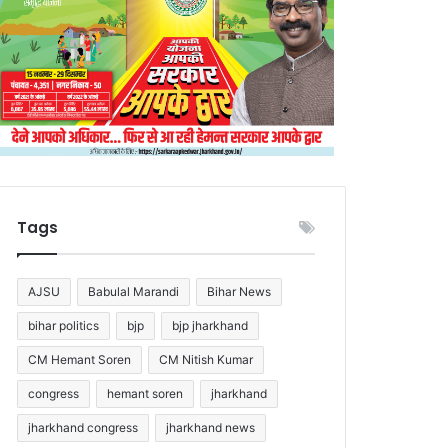
Tags
AJSU
Babulal Marandi
Bihar News
bihar politics
bjp
bjp jharkhand
CM Hemant Soren
CM Nitish Kumar
congress
hemant soren
jharkhand
jharkhand congress
jharkhand news