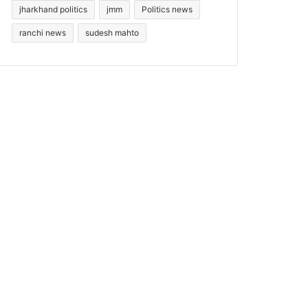
jharkhand politics
jmm
Politics news
ranchi news
sudesh mahto