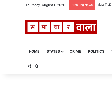
Thursday, August 6 2026
Breaking News
संसद में पर
HOME
STATES
CRIME
POLITICS
Random Article
Search for