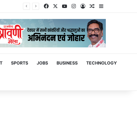
Facebook
X
YouTube
Instagram
Log In
Random Article
Sidebar
्रदर्शन
T
SPORTS
JOBS
BUSINESS
TECHNOLOGY