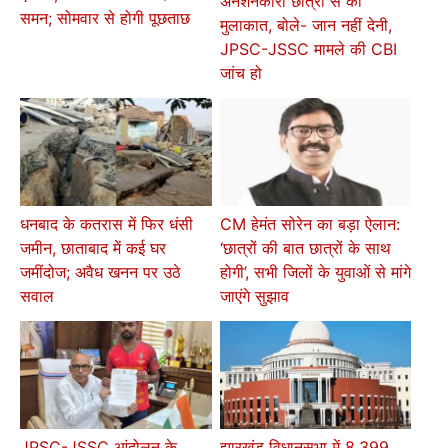
अनशनकारी छात्रों से की
समन; सोमवार से होगी पूछताछ
मुलाकात, बोले- जान नहीं देनी,
JPSC-JSSC मामले की CBI
जांच हो
धनबाद के कतरास में फिर धंसी
CM हेमंत सोरेन का बड़ा ऐलान:
जमीन, छाताबाद में कई घर
‘छात्रों की बात छात्रों के साथ
जमींदोज; अवैध खनन पर उठे
होगी’, सभी जिलों के युवाओं से मांगे
सवाल
जाएंगे सुझाव
JPSC-JSSC आंदोलन के
झारखंड विधानसभा में 8,399