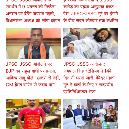
समर्थन में 9 अगस्त को निर्जला
करोड़ का पहला अनुपूरक बजट
अनशन पर बैठेंगे जयराम महतो,
पेश, JPSC-JSSC मुद्दे पर हंगामे
विधानसभा अध्यक्ष को सौंपा ज्ञापन
के बीच सदन सोमवार तक स्थगित
JPSC-JSSC आंदोलन पर
JPSC-JSSC आंदोलन:
BJP का राहुल गांधी पर हमला,
जयपाल सिंह स्टेडियम में 14वें
आदित्य साहू बोले- छात्रों से नहीं,
दिन भी धरना जारी, देवेंद्र महतो
CM हेमंत सोरेन से जवाब मांगें
गुट ने वार्ता के लिए 7 सदस्यीय
प्रतिनिधिमंडल भेजा