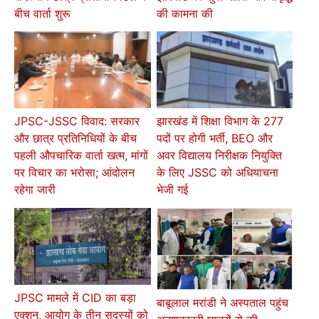
बीच वार्ता शुरू
की कामना की
JPSC-JSSC विवाद: सरकार
झारखंड में शिक्षा विभाग के 277
और छात्र प्रतिनिधियों के बीच
पदों पर होगी भर्ती, BEO और
पहली औपचारिक वार्ता खत्म, मांगों
अवर विद्यालय निरीक्षक नियुक्ति
पर विचार का भरोसा; आंदोलन
के लिए JSSC को अधियाचना
रहेगा जारी
भेजी गई
JPSC मामले में CID का बड़ा
बाबूलाल मरांडी ने अस्पताल पहुंच
एक्शन, आयोग के तीन सदस्यों को