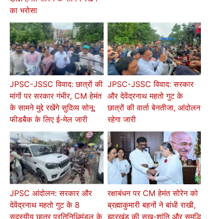
का भरोसा
JPSC-JSSC विवाद: छात्रों की
JPSC-JSSC विवाद: सरकार
मांगों पर सरकार गंभीर, CM हेमंत
और देवेंद्रनाथ महतो गुट के
के सामने मुद्दे रखेंगे सुदिव्य सोनू;
छात्रों की वार्ता बेनतीजा, आंदोलन
फीडबैक के लिए ई-मेल जारी
रहेगा जारी
JPSC आंदोलन: सरकार और
रक्षाबंधन पर CM हेमंत सोरेन को
देवेंद्रनाथ महतो गुट के 8
ब्रह्माकुमारी बहनों ने बांधी राखी,
सदस्यीय छात्र प्रतिनिधिमंडल के
झारखंड की सुख-शांति और समृद्धि