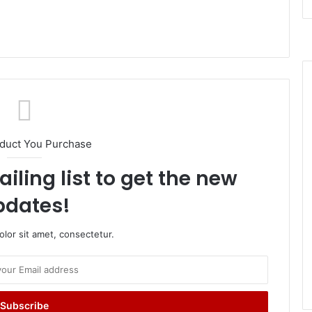
oduct You Purchase
iling list to get the new
pdates!
lor sit amet, consectetur.