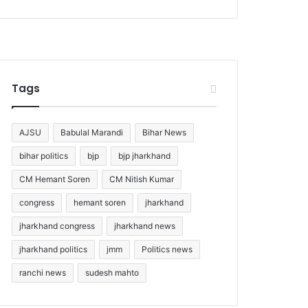
Tags
AJSU
Babulal Marandi
Bihar News
bihar politics
bjp
bjp jharkhand
CM Hemant Soren
CM Nitish Kumar
congress
hemant soren
jharkhand
jharkhand congress
jharkhand news
jharkhand politics
jmm
Politics news
ranchi news
sudesh mahto