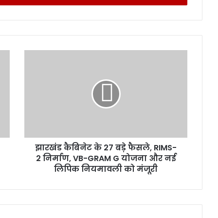
झा
र
खं
ड
कै
बि
ने
ट
के
झारखंड कैबिनेट के 27 बड़े फैसले, RIMS-
2
2 निर्माण, VB-GRAM G योजना और नई
7
ब
लिपिक नियमावली को मंजूरी
ड़े
फै
स
ले