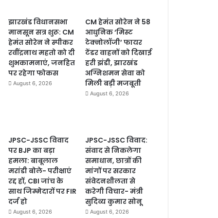
झारखंड विधानसभा
CM हेमंत सोरेन ने 58
मानसून सत्र शुरू: CM
आधुनिक ‘मिस्ट
हेमंत सोरेन ने स्पीकर
टेक्नोलॉजी’ फायर
रवींद्रनाथ महतो को दी
टेंडर वाहनों को दिखाई
शुभकामनाएं, जनहित
हरी झंडी, झारखंड
पर रहेगा फोकस
अग्निशमन सेवा को
मिली बड़ी मजबूती
August 6, 2026
August 6, 2026
JPSC-JSSC विवाद
JPSC-JSSC विवाद:
पर BJP का बड़ा
संवाद से निकलेगा
हमला: बाबूलाल
समाधान, छात्रों की
मरांडी बोले- परीक्षाएं
मांगों पर सरकार
रद्द हों, CBI जांच के
संवेदनशीलता से
साथ जिम्मेदारों पर FIR
करेगी विचार- मंत्री
दर्ज हो
सुदिव्य कुमार सोनू
August 6, 2026
August 6, 2026