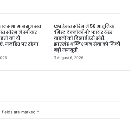
,
R
I
M
धानसभा मानसून सत्र
CM हेमंत सोरेन ने 58 आधुनिक
S
मंत सोरेन ने स्पीकर
‘मिस्ट टेक्नोलॉजी’ फायर टेंडर
-
 महतो को दी
वाहनों को दिखाई हरी झंडी,
2
ं, जनहित पर रहेगा
झारखंड अग्निशमन सेवा को मिली
नि
बड़ी मजबूती
र्मा
2026
August 6, 2026
ण
,
V
B
-
G
R
A
 fields are marked
M
*
G
यो
ज
ना