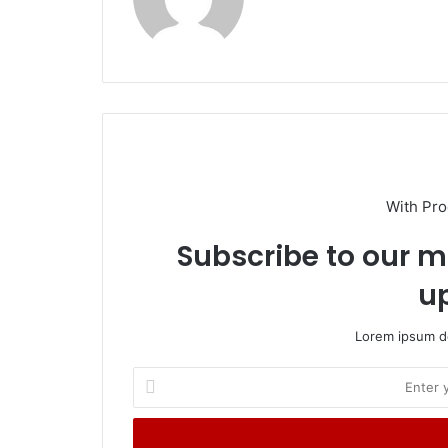
bsi
te
With Pr
Subscribe to our ma
u
Lorem ipsum do
E
n
t
e