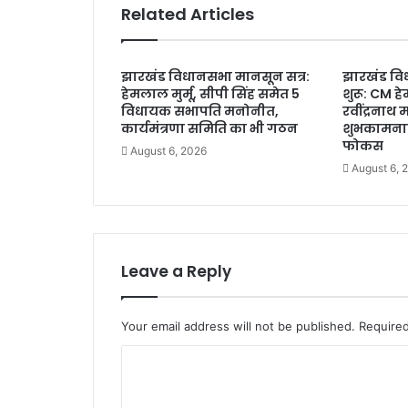
न्यू
Related Articles
म
रे
श
झारखंड विधानसभा मानसून सत्र:
झारखंड वि
न
हेमलाल मुर्मू, सीपी सिंह समेत 5
शुरू: CM हे
फॉ
विधायक सभापति मनोनीत,
रवींद्रनाथ
र्म
कार्यमंत्रणा समिति का भी गठन
शुभकामनाए
,
फोकस
August 6, 2026
झा
August 6, 
र
खं
ड
के
म
Leave a Reply
त
दा
ता
ओं
Your email address will not be published.
Required
से
C
स
म
o
य