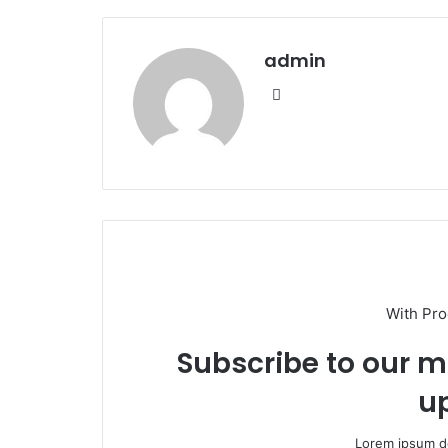
admin
We
bsi
te
With Pr
Subscribe to our ma
u
Lorem ipsum do