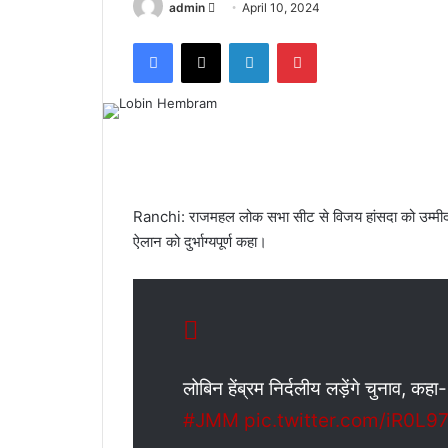
admin
S
April 10, 2024
e
Facebook
X
LinkedIn
Pinterest
n
d
a
n
e
m
a
Ranchi: राजमहल लोक सभा सीट से विजय हांसदा को उम्
i
ऐलान को दुर्भाग्यपूर्ण कहा।
l
लोबिन हेंब्रम निर्दलीय लड़ेंगे चुनाव, कहा
#JMM
pic.twitter.com/iR0L9