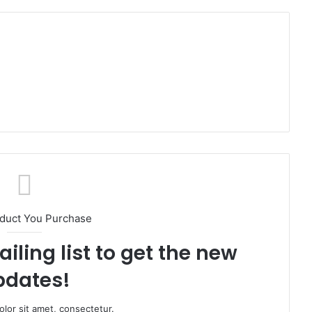
oduct You Purchase
iling list to get the new
pdates!
lor sit amet, consectetur.