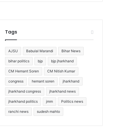
Tags
AJSU
Babulal Marandi
Bihar News
bihar politics
bjp
bjp jharkhand
CM Hemant Soren
CM Nitish Kumar
congress
hemant soren
jharkhand
jharkhand congress
jharkhand news
jharkhand politics
jmm
Politics news
ranchi news
sudesh mahto