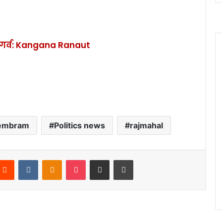
 पर गर्व: Kangana Ranaut
Hembram
Politics news
rajmahal
Reddit
VKontakte
Odnoklassniki
Pocket
Share via Email
Print