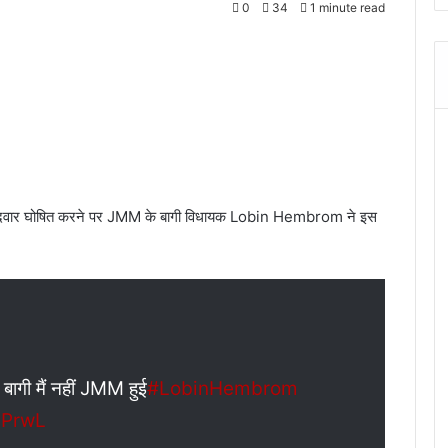
0
34
1 minute read
मीदवार घोषित करने पर JMM के बागी विधायक Lobin Hembrom ने इस
- बागी मैं नहीं JMM हुई
#LobinHembrom
7PrwL