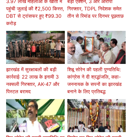
3.97 लाख महिलाओं के खातों में
बड़ा एक्शन, 3 और आरोपी
पहुंची जुलाई की ₹2,500 किस्त,
गिरफ्तार, TDPL निदेशक समेत
DBT से ट्रांसफर हुए ₹99.30
तीन से रिमांड पर दिनभर पूछताछ
करोड़
झारखंड में सुरक्षाबलों की बड़ी
शिबू सोरेन की पहली पुण्यतिथि:
कार्रवाई: 22 लाख के इनामी 3
कांग्रेस ने दी श्रद्धांजलि, कहा-
नक्सली गिरफ्तार, AK-47 और
जननायक के सपनों का झारखंड
पिस्टल बरामद
बनाने के लिए प्रतिबद्ध