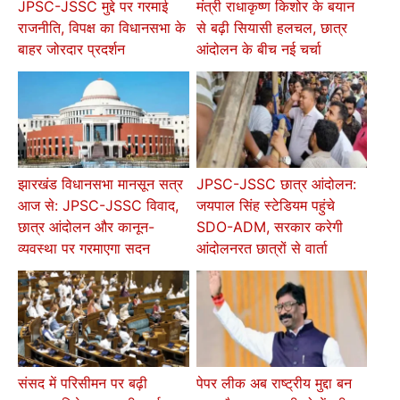
JPSC-JSSC मुद्दे पर गरमाई
मंत्री राधाकृष्ण किशोर के बयान
राजनीति, विपक्ष का विधानसभा के
से बढ़ी सियासी हलचल, छात्र
बाहर जोरदार प्रदर्शन
आंदोलन के बीच नई चर्चा
झारखंड विधानसभा मानसून सत्र
JPSC-JSSC छात्र आंदोलन:
आज से: JPSC-JSSC विवाद,
जयपाल सिंह स्टेडियम पहुंचे
छात्र आंदोलन और कानून-
SDO-ADM, सरकार करेगी
व्यवस्था पर गरमाएगा सदन
आंदोलनरत छात्रों से वार्ता
संसद में परिसीमन पर बढ़ी
पेपर लीक अब राष्ट्रीय मुद्दा बन