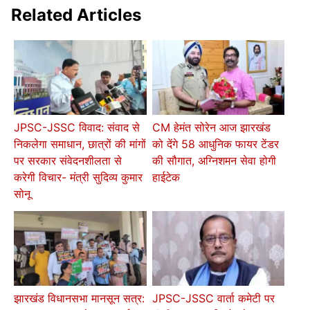
Related Articles
JPSC-JSSC विवाद: संवाद से
CM हेमंत सोरेन आज झारखंड
निकलेगा समाधान, छात्रों की मांगों
को देंगे 58 आधुनिक फायर टेंडर
पर सरकार संवेदनशीलता से
की सौगात, अग्निशमन सेवा होगी
करेगी विचार- मंत्री सुदिव्य कुमार
हाईटेक
सोनू
झारखंड विधानसभा मानसून सत्र:
JPSC-JSSC वार्ता कमेटी पर