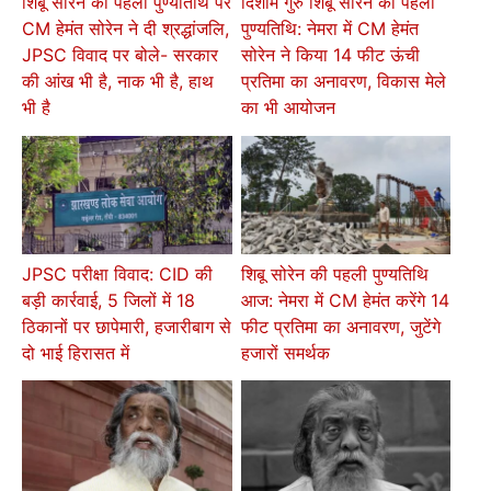
शिबू सोरेन की पहली पुण्यतिथि पर
दिशोम गुरु शिबू सोरेन की पहली
CM हेमंत सोरेन ने दी श्रद्धांजलि,
पुण्यतिथि: नेमरा में CM हेमंत
JPSC विवाद पर बोले- सरकार
सोरेन ने किया 14 फीट ऊंची
की आंख भी है, नाक भी है, हाथ
प्रतिमा का अनावरण, विकास मेले
भी है
का भी आयोजन
JPSC परीक्षा विवाद: CID की
शिबू सोरेन की पहली पुण्यतिथि
बड़ी कार्रवाई, 5 जिलों में 18
आज: नेमरा में CM हेमंत करेंगे 14
ठिकानों पर छापेमारी, हजारीबाग से
फीट प्रतिमा का अनावरण, जुटेंगे
दो भाई हिरासत में
हजारों समर्थक