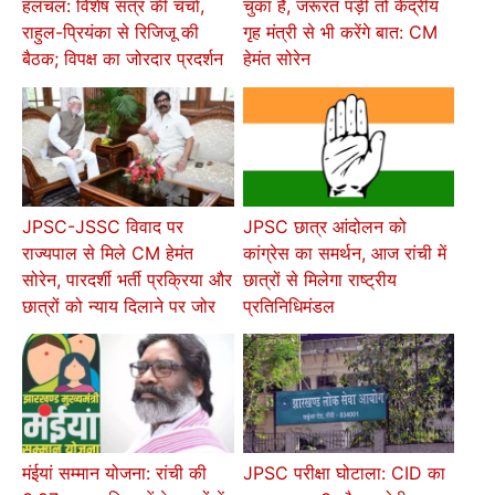
हलचल: विशेष सत्र की चर्चा,
चुका है, जरूरत पड़ी तो केंद्रीय
राहुल-प्रियंका से रिजिजू की
गृह मंत्री से भी करेंगे बात: CM
बैठक; विपक्ष का जोरदार प्रदर्शन
हेमंत सोरेन
JPSC-JSSC विवाद पर
JPSC छात्र आंदोलन को
राज्यपाल से मिले CM हेमंत
कांग्रेस का समर्थन, आज रांची में
सोरेन, पारदर्शी भर्ती प्रक्रिया और
छात्रों से मिलेगा राष्ट्रीय
छात्रों को न्याय दिलाने पर जोर
प्रतिनिधिमंडल
मंईयां सम्मान योजना: रांची की
JPSC परीक्षा घोटाला: CID का