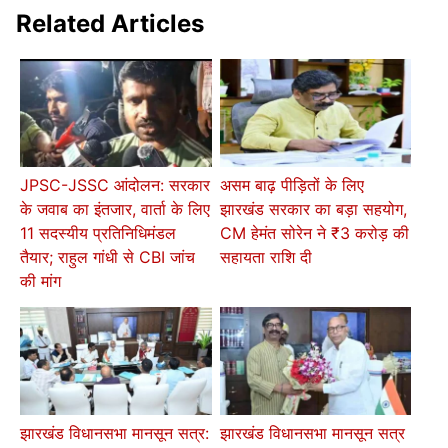
Related Articles
JPSC-JSSC आंदोलन: सरकार
असम बाढ़ पीड़ितों के लिए
के जवाब का इंतजार, वार्ता के लिए
झारखंड सरकार का बड़ा सहयोग,
11 सदस्यीय प्रतिनिधिमंडल
CM हेमंत सोरेन ने ₹3 करोड़ की
तैयार; राहुल गांधी से CBI जांच
सहायता राशि दी
की मांग
झारखंड विधानसभा मानसून सत्र:
झारखंड विधानसभा मानसून सत्र