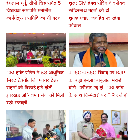
हेमलाल मुर्मू, सीपी सिंह समेत 5
शुरू: CM हेमंत सोरेन ने स्पीकर
विधायक सभापति मनोनीत,
रवींद्रनाथ महतो को दी
कार्यमंत्रणा समिति का भी गठन
शुभकामनाएं, जनहित पर रहेगा
फोकस
CM हेमंत सोरेन ने 58 आधुनिक
JPSC-JSSC विवाद पर BJP
‘मिस्ट टेक्नोलॉजी’ फायर टेंडर
का बड़ा हमला: बाबूलाल मरांडी
वाहनों को दिखाई हरी झंडी,
बोले- परीक्षाएं रद्द हों, CBI जांच
झारखंड अग्निशमन सेवा को मिली
के साथ जिम्मेदारों पर FIR दर्ज हो
बड़ी मजबूती