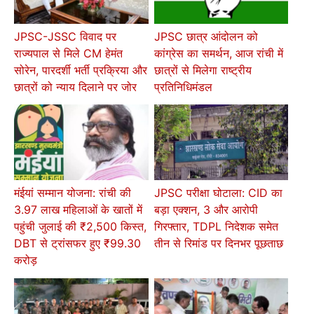
JPSC-JSSC विवाद पर
JPSC छात्र आंदोलन को
राज्यपाल से मिले CM हेमंत
कांग्रेस का समर्थन, आज रांची में
सोरेन, पारदर्शी भर्ती प्रक्रिया और
छात्रों से मिलेगा राष्ट्रीय
छात्रों को न्याय दिलाने पर जोर
प्रतिनिधिमंडल
मंईयां सम्मान योजना: रांची की
JPSC परीक्षा घोटाला: CID का
3.97 लाख महिलाओं के खातों में
बड़ा एक्शन, 3 और आरोपी
पहुंची जुलाई की ₹2,500 किस्त,
गिरफ्तार, TDPL निदेशक समेत
DBT से ट्रांसफर हुए ₹99.30
तीन से रिमांड पर दिनभर पूछताछ
करोड़