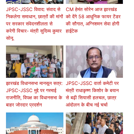
JPSC-JSSC विवाद: संवाद से
CM हेमंत सोरेन आज झारखंड
निकलेगा समाधान, छात्रों की मांगों
को देंगे 58 आधुनिक फायर टेंडर
पर सरकार संवेदनशीलता से
की सौगात, अग्निशमन सेवा होगी
करेगी विचार- मंत्री सुदिव्य कुमार
हाईटेक
सोनू
झारखंड विधानसभा मानसून सत्र:
JPSC-JSSC वार्ता कमेटी पर
JPSC-JSSC मुद्दे पर गरमाई
मंत्री राधाकृष्ण किशोर के बयान
राजनीति, विपक्ष का विधानसभा के
से बढ़ी सियासी हलचल, छात्र
बाहर जोरदार प्रदर्शन
आंदोलन के बीच नई चर्चा