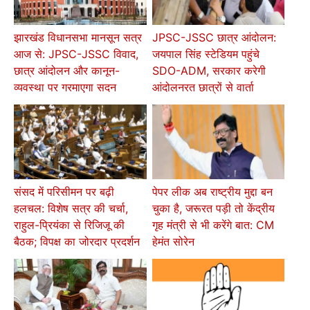
झारखंड विधानसभा मानसून सत्र
JPSC-JSSC छात्र आंदोलन:
आज से: JPSC-JSSC विवाद,
जयपाल सिंह स्टेडियम पहुंचे
छात्र आंदोलन और कानून-
SDO-ADM, सरकार करेगी
व्यवस्था पर गरमाएगा सदन
आंदोलनरत छात्रों से वार्ता
संसद में परिसीमन पर बढ़ी
पेपर लीक अब राष्ट्रीय मुद्दा बन
हलचल: विशेष सत्र की चर्चा,
चुका है, जरूरत पड़ी तो केंद्रीय
राहुल-प्रियंका से रिजिजू की
गृह मंत्री से भी करेंगे बात: CM
बैठक; विपक्ष का जोरदार प्रदर्शन
हेमंत सोरेन