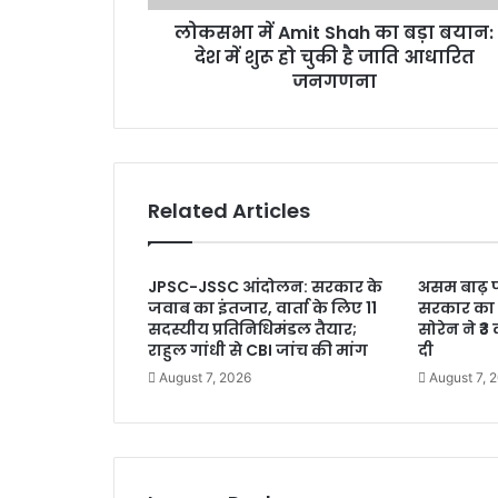
t
r
लोकसभा में Amit Shah का बड़ा बयान:
S
e
देश में शुरू हो चुकी है जाति आधारित
h
s
a
जनगणना
s
h
का
ब
ड़ा
ब
Related Articles
या
न
:
JPSC-JSSC आंदोलन: सरकार के
असम बाढ़ प
दे
जवाब का इंतजार, वार्ता के लिए 11
सरकार का 
श
सदस्यीय प्रतिनिधिमंडल तैयार;
सोरेन ने ₹
में
राहुल गांधी से CBI जांच की मांग
दी
शु
August 7, 2026
August 7, 
रू
हो
चु
की
है
जा