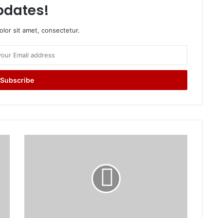
pdates!
lor sit amet, consectetur.
सी
ए
म
ब
न
ते
ही
स