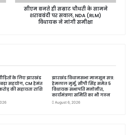
म्रा
सीएम बनते ही सम्राट चौधरी के सामने
ट
शराबबंदी पर सवाल, NDA (RLM)
चौ
ध
विधायक ने मांगी समीक्षा
री
के
सा
म
ने
श
रा
ब
ीड़ितों के लिए झारखंड
झारखंड विधानसभा मानसून सत्र:
बं
बड़ा सहयोग, CM हेमंत
हेमलाल मुर्मू, सीपी सिंह समेत 5
दी
3 करोड़ की सहायता राशि
विधायक सभापति मनोनीत,
प
कार्यमंत्रणा समिति का भी गठन
र
2026
August 6, 2026
स
वा
ल
,
N
D