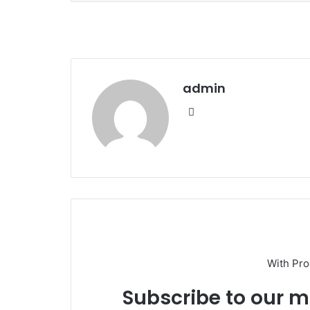
k
admin
We
bsi
te
With Pr
Subscribe to our ma