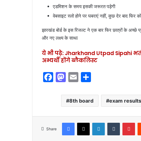
एडमिशन के समय इसकी जरूरत पड़ेगी
वेबसाइट स्लो होने पर घबराएं नहीं, कुछ देर बाद फिर क
झारखंड बोर्ड के इस रिजल्ट ने एक बार फिर छात्रों के अच्छे
और नए लक्ष्य के साथI
ये भी पढ़े: Jharkhand Utpad Sipahi भर्
अभ्यर्थी होंगे ब्लैकलिस्ट
F
M
E
S
a
a
m
h
c
st
ai
ar
8th board
exam result
e
o
l
e
b
d
Facebook
X
LinkedIn
Tumblr
Pinterest
o
o
Share
o
n