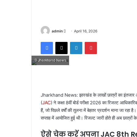
admin
S
April 16, 2026
e
Facebook
X
LinkedIn
Pinterest
n
d
a
Jharkhand News
n
e
m
a
Jharkhand News: झारखंड के लाखों छात्रों का इंतजार 
i
(
JAC
) ने कक्षा 8वीं बोर्ड परीक्षा 2026 का रिजल्ट आधि
l
हैं, जो पिछले वर्षों की तुलना में बेहतर प्रदर्शन माना जा रहा है।
सप्ताह में आयोजित हुई थी। रिजल्ट जारी होते ही अब छात्रों क
ऐसे चेक करें अपना JAC 8th 