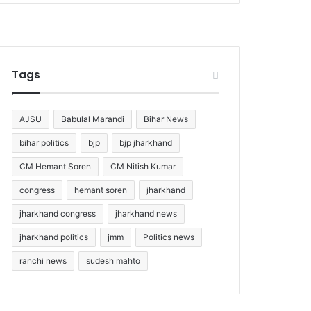
Tags
AJSU
Babulal Marandi
Bihar News
bihar politics
bjp
bjp jharkhand
CM Hemant Soren
CM Nitish Kumar
congress
hemant soren
jharkhand
jharkhand congress
jharkhand news
jharkhand politics
jmm
Politics news
ranchi news
sudesh mahto