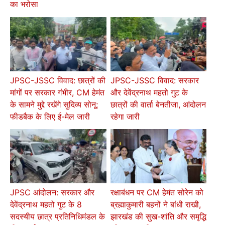
का भरोसा
JPSC-JSSC विवाद: छात्रों की
JPSC-JSSC विवाद: सरकार
मांगों पर सरकार गंभीर, CM हेमंत
और देवेंद्रनाथ महतो गुट के
के सामने मुद्दे रखेंगे सुदिव्य सोनू;
छात्रों की वार्ता बेनतीजा, आंदोलन
फीडबैक के लिए ई-मेल जारी
रहेगा जारी
JPSC आंदोलन: सरकार और
रक्षाबंधन पर CM हेमंत सोरेन को
देवेंद्रनाथ महतो गुट के 8
ब्रह्माकुमारी बहनों ने बांधी राखी,
सदस्यीय छात्र प्रतिनिधिमंडल के
झारखंड की सुख-शांति और समृद्धि