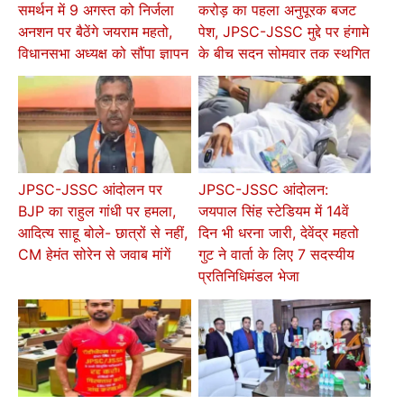
समर्थन में 9 अगस्त को निर्जला
करोड़ का पहला अनुपूरक बजट
अनशन पर बैठेंगे जयराम महतो,
पेश, JPSC-JSSC मुद्दे पर हंगामे
विधानसभा अध्यक्ष को सौंपा ज्ञापन
के बीच सदन सोमवार तक स्थगित
JPSC-JSSC आंदोलन पर
JPSC-JSSC आंदोलन:
BJP का राहुल गांधी पर हमला,
जयपाल सिंह स्टेडियम में 14वें
आदित्य साहू बोले- छात्रों से नहीं,
दिन भी धरना जारी, देवेंद्र महतो
CM हेमंत सोरेन से जवाब मांगें
गुट ने वार्ता के लिए 7 सदस्यीय
प्रतिनिधिमंडल भेजा