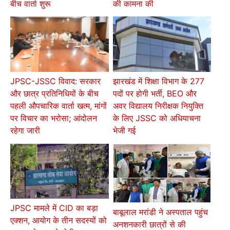
बीच वार्ता शुरू
की कामना की
JPSC-JSSC विवाद: सरकार
झारखंड में शिक्षा विभाग के 277
और छात्र प्रतिनिधियों के बीच
पदों पर होगी भर्ती, BEO और
पहली औपचारिक वार्ता खत्म, मांगों
अवर विद्यालय निरीक्षक नियुक्ति
पर विचार का भरोसा; आंदोलन
के लिए JSSC को अधियाचना
रहेगा जारी
भेजी गई
JPSC मामले में CID का बड़ा
बाबूलाल मरांडी ने अस्पताल पहुंच
एक्शन, आयोग के तीन सदस्यों को
अनशनकारी छात्रों से की