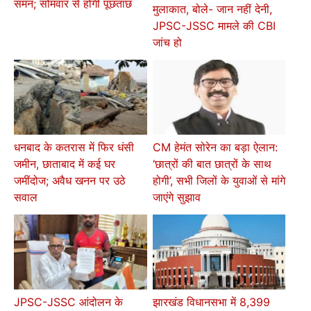
समन; सोमवार से होगी पूछताछ
मुलाकात, बोले- जान नहीं देनी,
JPSC-JSSC मामले की CBI
जांच हो
धनबाद के कतरास में फिर धंसी
CM हेमंत सोरेन का बड़ा ऐलान:
जमीन, छाताबाद में कई घर
‘छात्रों की बात छात्रों के साथ
जमींदोज; अवैध खनन पर उठे
होगी’, सभी जिलों के युवाओं से मांगे
सवाल
जाएंगे सुझाव
JPSC-JSSC आंदोलन के
झारखंड विधानसभा में 8,399