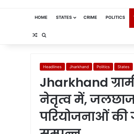
HOME
STATES
CRIME
POLITICS
Random Article
Search for
Headlines
Jharkhand
Politics
States
Jharkhand ग्रा
नेतृत्व में, जलछ
परियोजनाओं की गु
सम्पन्न