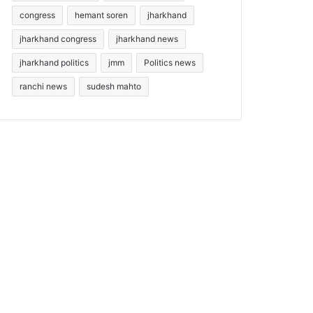
congress
hemant soren
jharkhand
jharkhand congress
jharkhand news
jharkhand politics
jmm
Politics news
ranchi news
sudesh mahto