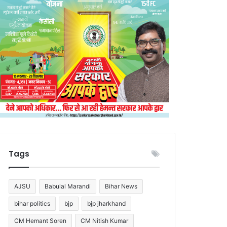
Tags
AJSU
Babulal Marandi
Bihar News
bihar politics
bjp
bjp jharkhand
CM Hemant Soren
CM Nitish Kumar