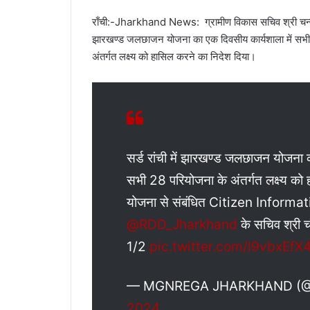
राँची:-Jharkhand News: ग्रामीण विकास सचिव श्री चन्द्रशेख
झारखण्ड जलछाजन योजना का एक दिवसीय कार्यशाला में सभी 28 
अंतर्गत लक्ष्य को हासिल करने का निदेश दिया।
सर्ड रांची में झारखण्ड जलछाजन योजना 
सभी 28 परियोजना के अंतर्गत लक्ष्य को हा
योजना से संबंधित Citizen Informat
@RDD_Jharkhand
के सचिव श्री चं
1/2
pic.twitter.com/l9vbxEfX
— MGNREGA JHARKHAND (
2024