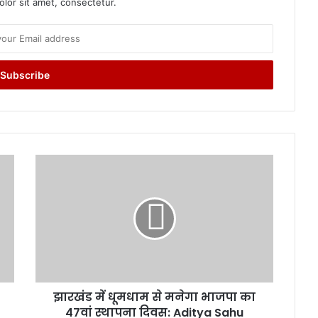
lor sit amet, consectetur.
झा
र
खं
ड
में
धू
म
धा
म
झारखंड में धूमधाम से मनेगा भाजपा का
से
47वां स्थापना दिवस: Aditya Sahu
म