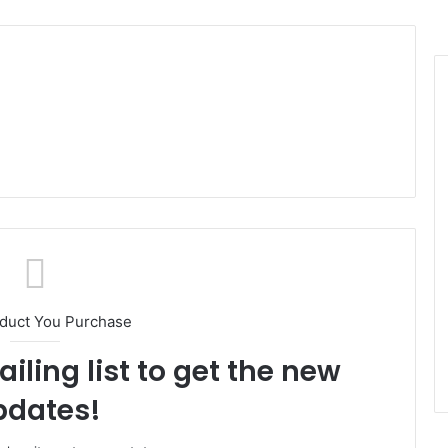
oduct You Purchase
iling list to get the new
pdates!