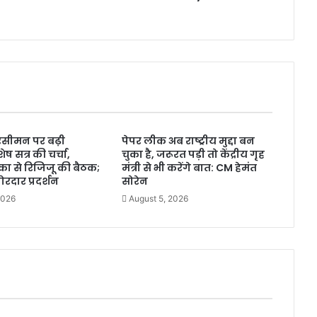
ने
गा
भा
ज
पा
का
4
7
वां
रिसीमन पर बढ़ी
पेपर लीक अब राष्ट्रीय मुद्दा बन
स्था
ष सत्र की चर्चा,
चुका है, जरूरत पड़ी तो केंद्रीय गृह
प
ंका से रिजिजू की बैठक;
मंत्री से भी करेंगे बात: CM हेमंत
ना
ोरदार प्रदर्शन
सोरेन
दि
2026
August 5, 2026
व
स
:
A
d
i
t
y