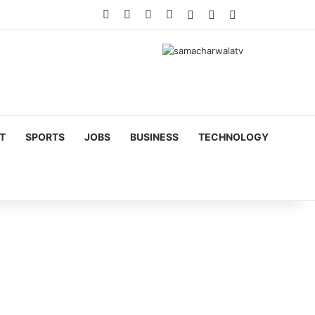
Facebook
X
YouTube
Instagram
Log In
Random Article
Sidebar
T
SPORTS
JOBS
BUSINESS
TECHNOLOGY