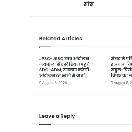
w
सांस
s
s
:
मा
ओ
वा
Related Articles
दी
ने
ता
JPSC-JSSC छात्र आंदोलन:
संसद में प
प्र
जयपाल सिंह स्टेडियम पहुंचे
हलचल: विशे
शां
SDO-ADM, सरकार करेगी
राहुल-प्रिय
त
आंदोलनरत छात्रों से वार्ता
विपक्ष का ज
बो
August 5, 2026
August 5, 
स
का
नि
ध
न
,
Leave a Reply
रि
म्स