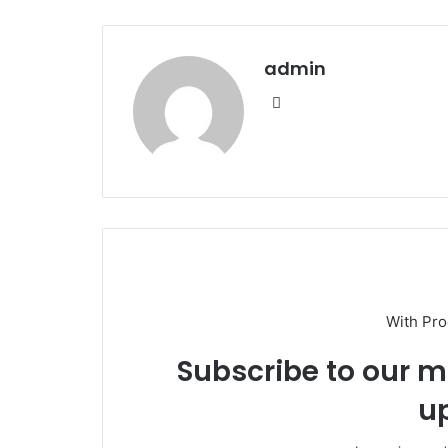
admin
We
bsi
te
With Pr
Subscribe to our ma
u