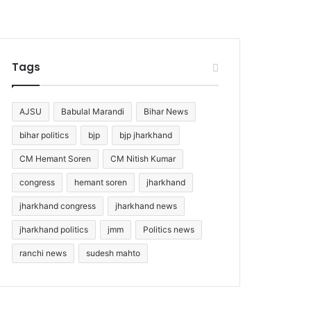
Tags
AJSU
Babulal Marandi
Bihar News
bihar politics
bjp
bjp jharkhand
CM Hemant Soren
CM Nitish Kumar
congress
hemant soren
jharkhand
jharkhand congress
jharkhand news
jharkhand politics
jmm
Politics news
ranchi news
sudesh mahto