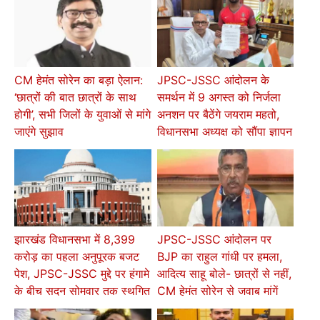
CM हेमंत सोरेन का बड़ा ऐलान:
JPSC-JSSC आंदोलन के
‘छात्रों की बात छात्रों के साथ
समर्थन में 9 अगस्त को निर्जला
होगी’, सभी जिलों के युवाओं से मांगे
अनशन पर बैठेंगे जयराम महतो,
जाएंगे सुझाव
विधानसभा अध्यक्ष को सौंपा ज्ञापन
झारखंड विधानसभा में 8,399
JPSC-JSSC आंदोलन पर
करोड़ का पहला अनुपूरक बजट
BJP का राहुल गांधी पर हमला,
पेश, JPSC-JSSC मुद्दे पर हंगामे
आदित्य साहू बोले- छात्रों से नहीं,
के बीच सदन सोमवार तक स्थगित
CM हेमंत सोरेन से जवाब मांगें