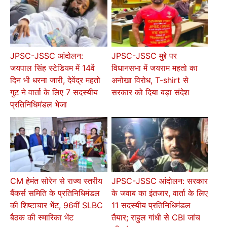
JPSC-JSSC आंदोलन:
JPSC-JSSC मुद्दे पर
जयपाल सिंह स्टेडियम में 14वें
विधानसभा में जयराम महतो का
दिन भी धरना जारी, देवेंद्र महतो
अनोखा विरोध, T-shirt से
गुट ने वार्ता के लिए 7 सदस्यीय
सरकार को दिया बड़ा संदेश
प्रतिनिधिमंडल भेजा
CM हेमंत सोरेन से राज्य स्तरीय
JPSC-JSSC आंदोलन: सरकार
बैंकर्स समिति के प्रतिनिधिमंडल
के जवाब का इंतजार, वार्ता के लिए
की शिष्टाचार भेंट, 96वीं SLBC
11 सदस्यीय प्रतिनिधिमंडल
बैठक की स्मारिका भेंट
तैयार; राहुल गांधी से CBI जांच