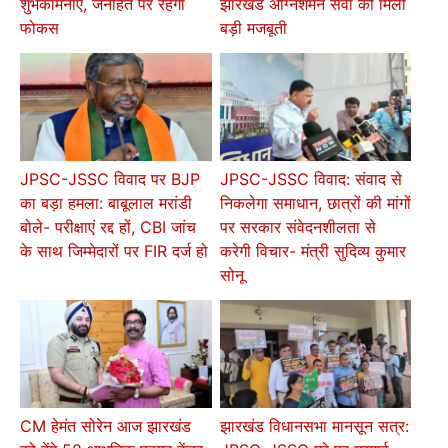
शुभकामनाएं, जनहित पर रहेगा
झारखंड अग्निशमन सेवा को मिली
फोकस
बड़ी मजबूती
JPSC-JSSC विवाद पर BJP
JPSC-JSSC विवाद: संवाद से
का बड़ा हमला: बाबूलाल मरांडी
निकलेगा समाधान, छात्रों की मांगों
बोले- परीक्षाएं रद्द हों, CBI जांच
पर सरकार संवेदनशीलता से
के साथ जिम्मेदारों पर FIR दर्ज हो
करेगी विचार- मंत्री सुदिव्य कुमार
सोनू
CM हेमंत सोरेन आज झारखंड
झारखंड विधानसभा मानसून सत्र: