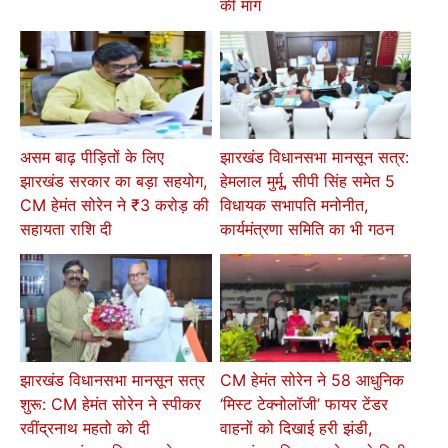
की मांग
असम बाढ़ पीड़ितों के लिए
झारखंड विधानसभा मानसून सत्र:
झारखंड सरकार का बड़ा सहयोग,
हेमलाल मुर्मू, सीपी सिंह समेत 5
CM हेमंत सोरेन ने ₹3 करोड़ की
विधायक सभापति मनोनीत,
सहायता राशि दी
कार्यमंत्रणा समिति का भी गठन
झारखंड विधानसभा मानसून सत्र
CM हेमंत सोरेन ने 58 आधुनिक
शुरू: CM हेमंत सोरेन ने स्पीकर
‘मिस्ट टेक्नोलॉजी’ फायर टेंडर
रवींद्रनाथ महतो को दी
वाहनों को दिखाई हरी झंडी,