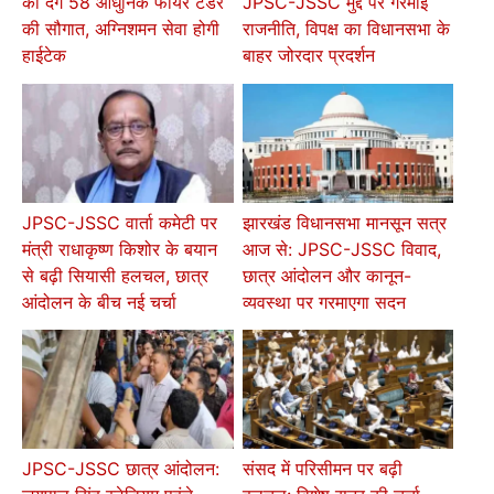
को देंगे 58 आधुनिक फायर टेंडर
JPSC-JSSC मुद्दे पर गरमाई
की सौगात, अग्निशमन सेवा होगी
राजनीति, विपक्ष का विधानसभा के
हाईटेक
बाहर जोरदार प्रदर्शन
JPSC-JSSC वार्ता कमेटी पर
झारखंड विधानसभा मानसून सत्र
मंत्री राधाकृष्ण किशोर के बयान
आज से: JPSC-JSSC विवाद,
से बढ़ी सियासी हलचल, छात्र
छात्र आंदोलन और कानून-
आंदोलन के बीच नई चर्चा
व्यवस्था पर गरमाएगा सदन
JPSC-JSSC छात्र आंदोलन:
संसद में परिसीमन पर बढ़ी