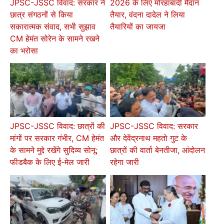
2026 के लिए मोरहाबादी मैदान
JPSC-JSSC विवाद: सरकार ने
तैयार, वंदना दादेल ने लिया
छात्र संगठनों से किया
तैयारियों का जायजा
सकारात्मक संवाद, सभी सुझाव
CM हेमंत सोरेन के सामने रखने
का भरोसा
JPSC-JSSC विवाद: छात्रों की
JPSC-JSSC विवाद: सरकार
मांगों पर सरकार गंभीर, CM हेमंत
और देवेंद्रनाथ महतो गुट के
के सामने मुद्दे रखेंगे सुदिव्य सोनू;
छात्रों की वार्ता बेनतीजा, आंदोलन
फीडबैक के लिए ई-मेल जारी
रहेगा जारी