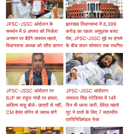
JPSC-JSSC आंदोलन के
झारखंड विधानसभा में 8,399
समर्थन में 9 अगस्त को निर्जला
करोड़ का पहला अनुपूरक बजट
अनशन पर बैठेंगे जयराम महतो,
पेश, JPSC-JSSC मुद्दे पर हंगामे
विधानसभा अध्यक्ष को सौंपा ज्ञापन
के बीच सदन सोमवार तक स्थगित
JPSC-JSSC आंदोलन पर
JPSC-JSSC आंदोलन:
BJP का राहुल गांधी पर हमला,
जयपाल सिंह स्टेडियम में 14वें
आदित्य साहू बोले- छात्रों से नहीं,
दिन भी धरना जारी, देवेंद्र महतो
CM हेमंत सोरेन से जवाब मांगें
गुट ने वार्ता के लिए 7 सदस्यीय
प्रतिनिधिमंडल भेजा