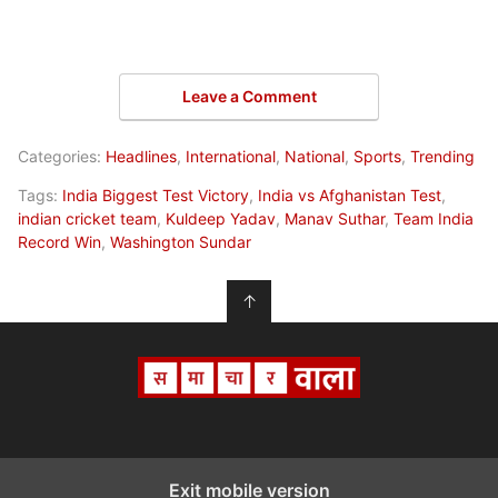
Leave a Comment
Categories:
Headlines
,
International
,
National
,
Sports
,
Trending
Tags:
India Biggest Test Victory
,
India vs Afghanistan Test
,
indian cricket team
,
Kuldeep Yadav
,
Manav Suthar
,
Team India
Record Win
,
Washington Sundar
↑
Exit mobile version