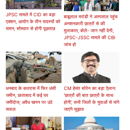
JPSC मामले में CID का बड़ा
बाबूलाल मरांडी ने अस्पताल पहुंच
एक्शन, आयोग के तीन सदस्यों को
अनशनकारी छात्रों से की
समन; सोमवार से होगी पूछताछ
मुलाकात, बोले- जान नहीं देनी,
JPSC-JSSC मामले की CBI
जांच हो
धनबाद के कतरास में फिर धंसी
CM हेमंत सोरेन का बड़ा ऐलान:
जमीन, छाताबाद में कई घर
‘छात्रों की बात छात्रों के साथ
जमींदोज; अवैध खनन पर उठे
होगी’, सभी जिलों के युवाओं से मांगे
सवाल
जाएंगे सुझाव