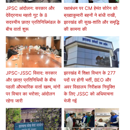
JPSC आंदोलन: सरकार और
रक्षाबंधन पर CM हेमंत सोरेन को
देवेंद्रनाथ महतो गुट के 8
ब्रह्माकुमारी बहनों ने बांधी राखी,
सदस्यीय छात्र प्रतिनिधिमंडल के
झारखंड की सुख-शांति और समृद्धि
बीच वार्ता शुरू
की कामना की
JPSC-JSSC विवाद: सरकार
झारखंड में शिक्षा विभाग के 277
और छात्र प्रतिनिधियों के बीच
पदों पर होगी भर्ती, BEO और
पहली औपचारिक वार्ता खत्म, मांगों
अवर विद्यालय निरीक्षक नियुक्ति
पर विचार का भरोसा; आंदोलन
के लिए JSSC को अधियाचना
रहेगा जारी
भेजी गई