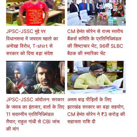
JPSC-JSSC मुद्दे पर
CM हेमंत सोरेन से राज्य स्तरीय
विधानसभा में जयराम महतो का
बैंकर्स समिति के प्रतिनिधिमंडल
अनोखा विरोध, T-shirt से
की शिष्टाचार भेंट, 96वीं SLBC
सरकार को दिया बड़ा संदेश
बैठक की स्मारिका भेंट
JPSC-JSSC आंदोलन: सरकार
असम बाढ़ पीड़ितों के लिए
के जवाब का इंतजार, वार्ता के लिए
झारखंड सरकार का बड़ा सहयोग,
11 सदस्यीय प्रतिनिधिमंडल
CM हेमंत सोरेन ने ₹3 करोड़ की
तैयार; राहुल गांधी से CBI जांच
सहायता राशि दी
की मांग