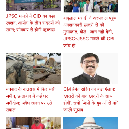
JPSC मामले में CID का बड़ा
बाबूलाल मरांडी ने अस्पताल पहुंच
एक्शन, आयोग के तीन सदस्यों को
अनशनकारी छात्रों से की
समन; सोमवार से होगी पूछताछ
मुलाकात, बोले- जान नहीं देनी,
JPSC-JSSC मामले की CBI
जांच हो
धनबाद के कतरास में फिर धंसी
CM हेमंत सोरेन का बड़ा ऐलान:
जमीन, छाताबाद में कई घर
‘छात्रों की बात छात्रों के साथ
जमींदोज; अवैध खनन पर उठे
होगी’, सभी जिलों के युवाओं से मांगे
सवाल
जाएंगे सुझाव