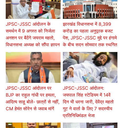
JPSC-JSSC आंदोलन के
झारखंड विधानसभा में 8,399
समर्थन में 9 अगस्त को निर्जला
करोड़ का पहला अनुपूरक बजट
अनशन पर बैठेंगे जयराम महतो,
पेश, JPSC-JSSC मुद्दे पर हंगामे
विधानसभा अध्यक्ष को सौंपा ज्ञापन
के बीच सदन सोमवार तक स्थगित
JPSC-JSSC आंदोलन पर
JPSC-JSSC आंदोलन:
BJP का राहुल गांधी पर हमला,
जयपाल सिंह स्टेडियम में 14वें
आदित्य साहू बोले- छात्रों से नहीं,
दिन भी धरना जारी, देवेंद्र महतो
CM हेमंत सोरेन से जवाब मांगें
गुट ने वार्ता के लिए 7 सदस्यीय
प्रतिनिधिमंडल भेजा