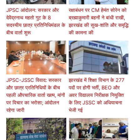
JPSC आंदोलन: सरकार और
रक्षाबंधन पर CM हेमंत सोरेन को
देवेंद्रनाथ महतो गुट के 8
ब्रह्माकुमारी बहनों ने बांधी राखी,
सदस्यीय छात्र प्रतिनिधिमंडल के
झारखंड की सुख-शांति और समृद्धि
बीच वार्ता शुरू
की कामना की
JPSC-JSSC विवाद: सरकार
झारखंड में शिक्षा विभाग के 277
और छात्र प्रतिनिधियों के बीच
पदों पर होगी भर्ती, BEO और
पहली औपचारिक वार्ता खत्म, मांगों
अवर विद्यालय निरीक्षक नियुक्ति
पर विचार का भरोसा; आंदोलन
के लिए JSSC को अधियाचना
रहेगा जारी
भेजी गई