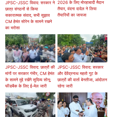
2026 के लिए मोरहाबादी मैदान
JPSC-JSSC विवाद: सरकार ने
तैयार, वंदना दादेल ने लिया
छात्र संगठनों से किया
तैयारियों का जायजा
सकारात्मक संवाद, सभी सुझाव
CM हेमंत सोरेन के सामने रखने
का भरोसा
JPSC-JSSC विवाद: छात्रों की
JPSC-JSSC विवाद: सरकार
मांगों पर सरकार गंभीर, CM हेमंत
और देवेंद्रनाथ महतो गुट के
के सामने मुद्दे रखेंगे सुदिव्य सोनू;
छात्रों की वार्ता बेनतीजा, आंदोलन
फीडबैक के लिए ई-मेल जारी
रहेगा जारी