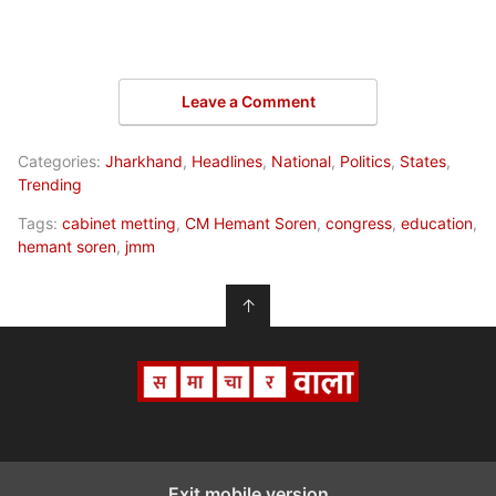
Leave a Comment
Categories:
Jharkhand
,
Headlines
,
National
,
Politics
,
States
,
Trending
Tags:
cabinet metting
,
CM Hemant Soren
,
congress
,
education
,
hemant soren
,
jmm
↑
Exit mobile version