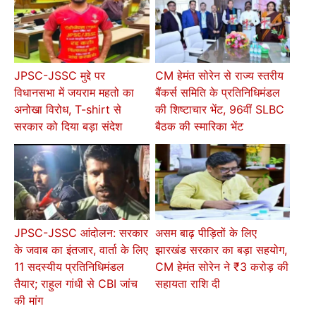
JPSC-JSSC मुद्दे पर
CM हेमंत सोरेन से राज्य स्तरीय
विधानसभा में जयराम महतो का
बैंकर्स समिति के प्रतिनिधिमंडल
अनोखा विरोध, T-shirt से
की शिष्टाचार भेंट, 96वीं SLBC
सरकार को दिया बड़ा संदेश
बैठक की स्मारिका भेंट
JPSC-JSSC आंदोलन: सरकार
असम बाढ़ पीड़ितों के लिए
के जवाब का इंतजार, वार्ता के लिए
झारखंड सरकार का बड़ा सहयोग,
11 सदस्यीय प्रतिनिधिमंडल
CM हेमंत सोरेन ने ₹3 करोड़ की
तैयार; राहुल गांधी से CBI जांच
सहायता राशि दी
की मांग