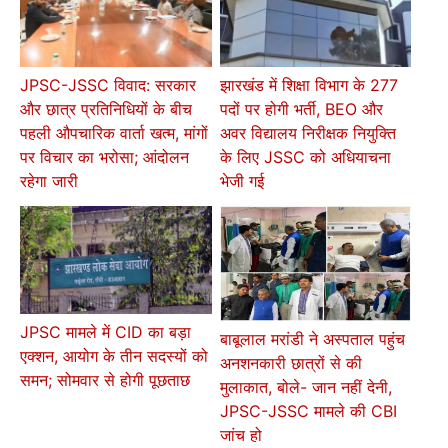
JPSC-JSSC विवाद: सरकार
झारखंड में शिक्षा विभाग के 277
और छात्र प्रतिनिधियों के बीच
पदों पर होगी भर्ती, BEO और
पहली औपचारिक वार्ता खत्म, मांगों
अवर विद्यालय निरीक्षक नियुक्ति
पर विचार का भरोसा; आंदोलन
के लिए JSSC को अधियाचना
रहेगा जारी
भेजी गई
JPSC मामले में CID का बड़ा
बाबूलाल मरांडी ने अस्पताल पहुंच
एक्शन, आयोग के तीन सदस्यों को
अनशनकारी छात्रों से की
समन; सोमवार से होगी पूछताछ
मुलाकात, बोले- जान नहीं देनी,
JPSC-JSSC मामले की CBI
जांच हो