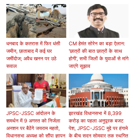
धनबाद के कतरास में फिर धंसी
CM हेमंत सोरेन का बड़ा ऐलान:
जमीन, छाताबाद में कई घर
‘छात्रों की बात छात्रों के साथ
जमींदोज; अवैध खनन पर उठे
होगी’, सभी जिलों के युवाओं से मांगे
सवाल
जाएंगे सुझाव
JPSC-JSSC आंदोलन के
झारखंड विधानसभा में 8,399
समर्थन में 9 अगस्त को निर्जला
करोड़ का पहला अनुपूरक बजट
अनशन पर बैठेंगे जयराम महतो,
पेश, JPSC-JSSC मुद्दे पर हंगामे
विधानसभा अध्यक्ष को सौंपा ज्ञापन
के बीच सदन सोमवार तक स्थगित