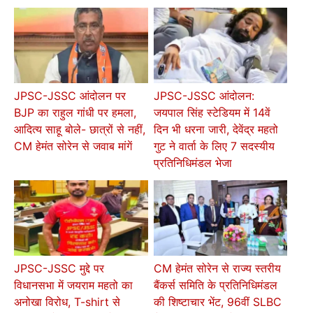
JPSC-JSSC आंदोलन पर
JPSC-JSSC आंदोलन:
BJP का राहुल गांधी पर हमला,
जयपाल सिंह स्टेडियम में 14वें
आदित्य साहू बोले- छात्रों से नहीं,
दिन भी धरना जारी, देवेंद्र महतो
CM हेमंत सोरेन से जवाब मांगें
गुट ने वार्ता के लिए 7 सदस्यीय
प्रतिनिधिमंडल भेजा
JPSC-JSSC मुद्दे पर
CM हेमंत सोरेन से राज्य स्तरीय
विधानसभा में जयराम महतो का
बैंकर्स समिति के प्रतिनिधिमंडल
अनोखा विरोध, T-shirt से
की शिष्टाचार भेंट, 96वीं SLBC