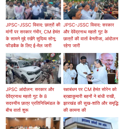
JPSC-JSSC विवाद: छात्रों की
JPSC-JSSC विवाद: सरकार
मांगों पर सरकार गंभीर, CM हेमंत
और देवेंद्रनाथ महतो गुट के
के सामने मुद्दे रखेंगे सुदिव्य सोनू;
छात्रों की वार्ता बेनतीजा, आंदोलन
फीडबैक के लिए ई-मेल जारी
रहेगा जारी
JPSC आंदोलन: सरकार और
रक्षाबंधन पर CM हेमंत सोरेन को
देवेंद्रनाथ महतो गुट के 8
ब्रह्माकुमारी बहनों ने बांधी राखी,
सदस्यीय छात्र प्रतिनिधिमंडल के
झारखंड की सुख-शांति और समृद्धि
बीच वार्ता शुरू
की कामना की