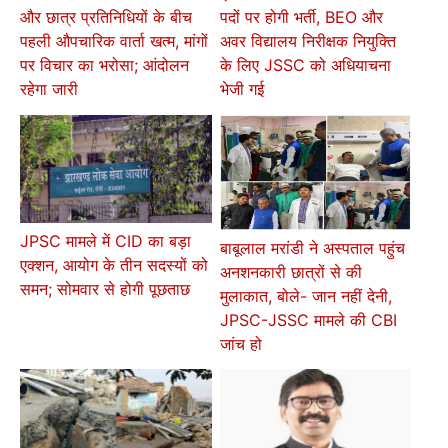
और छात्र प्रतिनिधियों के बीच
पदों पर होगी भर्ती, BEO और
पहली औपचारिक वार्ता खत्म, मांगों
अवर विद्यालय निरीक्षक नियुक्ति
पर विचार का भरोसा; आंदोलन
के लिए JSSC को अधियाचना
रहेगा जारी
भेजी गई
JPSC मामले में CID का बड़ा
बाबूलाल मरांडी ने अस्पताल पहुंच
एक्शन, आयोग के तीन सदस्यों को
अनशनकारी छात्रों से की
समन; सोमवार से होगी पूछताछ
मुलाकात, बोले- जान नहीं देनी,
JPSC-JSSC मामले की CBI
जांच हो