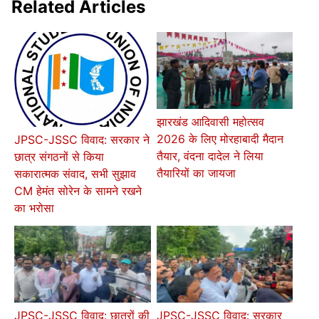
Related Articles
झारखंड आदिवासी महोत्सव
2026 के लिए मोरहाबादी मैदान
JPSC-JSSC विवाद: सरकार ने
तैयार, वंदना दादेल ने लिया
छात्र संगठनों से किया
तैयारियों का जायजा
सकारात्मक संवाद, सभी सुझाव
CM हेमंत सोरेन के सामने रखने
का भरोसा
JPSC-JSSC विवाद: छात्रों की
JPSC-JSSC विवाद: सरकार