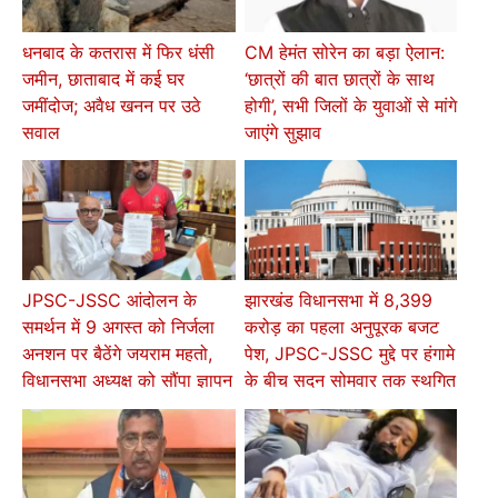
धनबाद के कतरास में फिर धंसी
CM हेमंत सोरेन का बड़ा ऐलान:
जमीन, छाताबाद में कई घर
‘छात्रों की बात छात्रों के साथ
जमींदोज; अवैध खनन पर उठे
होगी’, सभी जिलों के युवाओं से मांगे
सवाल
जाएंगे सुझाव
JPSC-JSSC आंदोलन के
झारखंड विधानसभा में 8,399
समर्थन में 9 अगस्त को निर्जला
करोड़ का पहला अनुपूरक बजट
अनशन पर बैठेंगे जयराम महतो,
पेश, JPSC-JSSC मुद्दे पर हंगामे
विधानसभा अध्यक्ष को सौंपा ज्ञापन
के बीच सदन सोमवार तक स्थगित