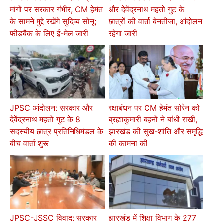
मांगों पर सरकार गंभीर, CM हेमंत
और देवेंद्रनाथ महतो गुट के
के सामने मुद्दे रखेंगे सुदिव्य सोनू;
छात्रों की वार्ता बेनतीजा, आंदोलन
फीडबैक के लिए ई-मेल जारी
रहेगा जारी
JPSC आंदोलन: सरकार और
रक्षाबंधन पर CM हेमंत सोरेन को
देवेंद्रनाथ महतो गुट के 8
ब्रह्माकुमारी बहनों ने बांधी राखी,
सदस्यीय छात्र प्रतिनिधिमंडल के
झारखंड की सुख-शांति और समृद्धि
बीच वार्ता शुरू
की कामना की
JPSC-JSSC विवाद: सरकार
झारखंड में शिक्षा विभाग के 277