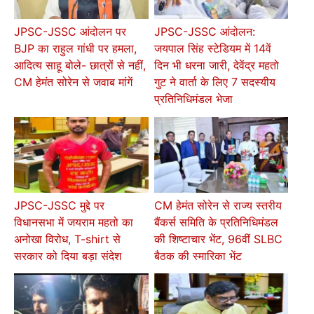
JPSC-JSSC आंदोलन पर
JPSC-JSSC आंदोलन:
BJP का राहुल गांधी पर हमला,
जयपाल सिंह स्टेडियम में 14वें
आदित्य साहू बोले- छात्रों से नहीं,
दिन भी धरना जारी, देवेंद्र महतो
CM हेमंत सोरेन से जवाब मांगें
गुट ने वार्ता के लिए 7 सदस्यीय
प्रतिनिधिमंडल भेजा
JPSC-JSSC मुद्दे पर
CM हेमंत सोरेन से राज्य स्तरीय
विधानसभा में जयराम महतो का
बैंकर्स समिति के प्रतिनिधिमंडल
अनोखा विरोध, T-shirt से
की शिष्टाचार भेंट, 96वीं SLBC
सरकार को दिया बड़ा संदेश
बैठक की स्मारिका भेंट