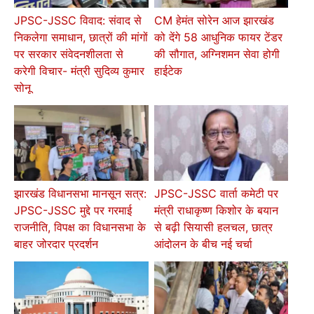
JPSC-JSSC विवाद: संवाद से
CM हेमंत सोरेन आज झारखंड
निकलेगा समाधान, छात्रों की मांगों
को देंगे 58 आधुनिक फायर टेंडर
पर सरकार संवेदनशीलता से
की सौगात, अग्निशमन सेवा होगी
करेगी विचार- मंत्री सुदिव्य कुमार
हाईटेक
सोनू
झारखंड विधानसभा मानसून सत्र:
JPSC-JSSC वार्ता कमेटी पर
JPSC-JSSC मुद्दे पर गरमाई
मंत्री राधाकृष्ण किशोर के बयान
राजनीति, विपक्ष का विधानसभा के
से बढ़ी सियासी हलचल, छात्र
बाहर जोरदार प्रदर्शन
आंदोलन के बीच नई चर्चा