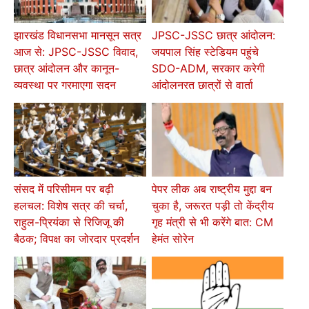
झारखंड विधानसभा मानसून सत्र
JPSC-JSSC छात्र आंदोलन:
आज से: JPSC-JSSC विवाद,
जयपाल सिंह स्टेडियम पहुंचे
छात्र आंदोलन और कानून-
SDO-ADM, सरकार करेगी
व्यवस्था पर गरमाएगा सदन
आंदोलनरत छात्रों से वार्ता
संसद में परिसीमन पर बढ़ी
पेपर लीक अब राष्ट्रीय मुद्दा बन
हलचल: विशेष सत्र की चर्चा,
चुका है, जरूरत पड़ी तो केंद्रीय
राहुल-प्रियंका से रिजिजू की
गृह मंत्री से भी करेंगे बात: CM
बैठक; विपक्ष का जोरदार प्रदर्शन
हेमंत सोरेन