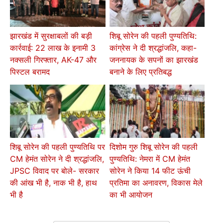
झारखंड में सुरक्षाबलों की बड़ी
शिबू सोरेन की पहली पुण्यतिथि:
कार्रवाई: 22 लाख के इनामी 3
कांग्रेस ने दी श्रद्धांजलि, कहा-
नक्सली गिरफ्तार, AK-47 और
जननायक के सपनों का झारखंड
पिस्टल बरामद
बनाने के लिए प्रतिबद्ध
शिबू सोरेन की पहली पुण्यतिथि पर
दिशोम गुरु शिबू सोरेन की पहली
CM हेमंत सोरेन ने दी श्रद्धांजलि,
पुण्यतिथि: नेमरा में CM हेमंत
JPSC विवाद पर बोले- सरकार
सोरेन ने किया 14 फीट ऊंची
की आंख भी है, नाक भी है, हाथ
प्रतिमा का अनावरण, विकास मेले
भी है
का भी आयोजन