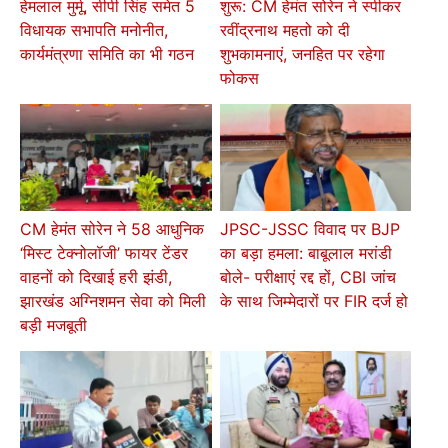
हेमलाल मुर्मू, सीपी सिंह समेत 5
शुरू: CM हेमंत सोरेन ने स्पीकर
विधायक सभापति मनोनीत,
रवींद्रनाथ महतो को दी
कार्यमंत्रणा समिति का भी गठन
शुभकामनाएं, जनहित पर रहेगा
फोकस
CM हेमंत सोरेन ने 58 आधुनिक
JPSC-JSSC विवाद पर BJP
‘मिस्ट टेक्नोलॉजी’ फायर टेंडर
का बड़ा हमला: बाबूलाल मरांडी
वाहनों को दिखाई हरी झंडी,
बोले- परीक्षाएं रद्द हों, CBI जांच
झारखंड अग्निशमन सेवा को मिली
के साथ जिम्मेदारों पर FIR दर्ज हो
बड़ी मजबूती