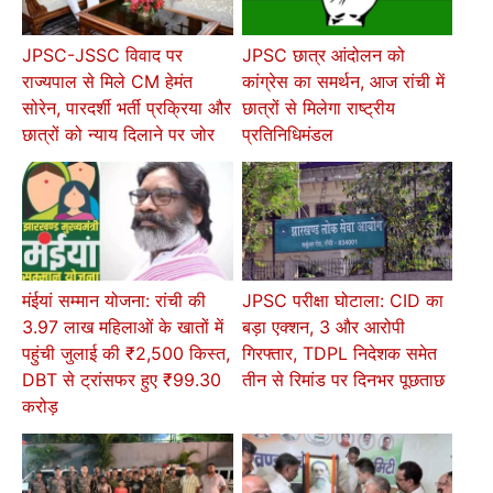
JPSC-JSSC विवाद पर
JPSC छात्र आंदोलन को
राज्यपाल से मिले CM हेमंत
कांग्रेस का समर्थन, आज रांची में
सोरेन, पारदर्शी भर्ती प्रक्रिया और
छात्रों से मिलेगा राष्ट्रीय
छात्रों को न्याय दिलाने पर जोर
प्रतिनिधिमंडल
मंईयां सम्मान योजना: रांची की
JPSC परीक्षा घोटाला: CID का
3.97 लाख महिलाओं के खातों में
बड़ा एक्शन, 3 और आरोपी
पहुंची जुलाई की ₹2,500 किस्त,
गिरफ्तार, TDPL निदेशक समेत
DBT से ट्रांसफर हुए ₹99.30
तीन से रिमांड पर दिनभर पूछताछ
करोड़