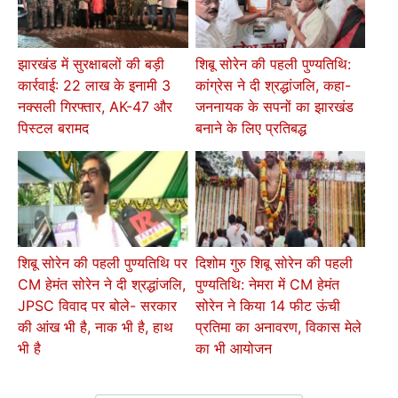
झारखंड में सुरक्षाबलों की बड़ी
शिबू सोरेन की पहली पुण्यतिथि:
कार्रवाई: 22 लाख के इनामी 3
कांग्रेस ने दी श्रद्धांजलि, कहा-
नक्सली गिरफ्तार, AK-47 और
जननायक के सपनों का झारखंड
पिस्टल बरामद
बनाने के लिए प्रतिबद्ध
शिबू सोरेन की पहली पुण्यतिथि पर
दिशोम गुरु शिबू सोरेन की पहली
CM हेमंत सोरेन ने दी श्रद्धांजलि,
पुण्यतिथि: नेमरा में CM हेमंत
JPSC विवाद पर बोले- सरकार
सोरेन ने किया 14 फीट ऊंची
की आंख भी है, नाक भी है, हाथ
प्रतिमा का अनावरण, विकास मेले
भी है
का भी आयोजन