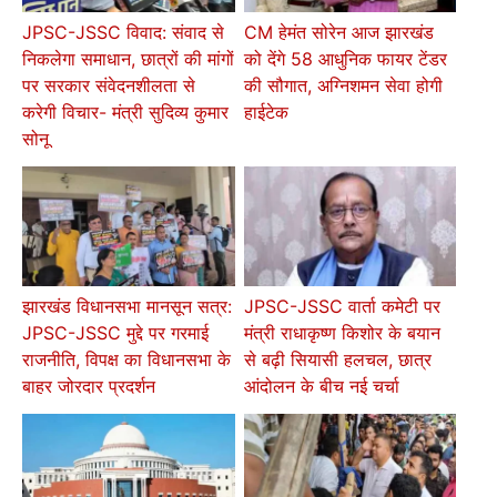
JPSC-JSSC विवाद: संवाद से
CM हेमंत सोरेन आज झारखंड
निकलेगा समाधान, छात्रों की मांगों
को देंगे 58 आधुनिक फायर टेंडर
पर सरकार संवेदनशीलता से
की सौगात, अग्निशमन सेवा होगी
करेगी विचार- मंत्री सुदिव्य कुमार
हाईटेक
सोनू
झारखंड विधानसभा मानसून सत्र:
JPSC-JSSC वार्ता कमेटी पर
JPSC-JSSC मुद्दे पर गरमाई
मंत्री राधाकृष्ण किशोर के बयान
राजनीति, विपक्ष का विधानसभा के
से बढ़ी सियासी हलचल, छात्र
बाहर जोरदार प्रदर्शन
आंदोलन के बीच नई चर्चा