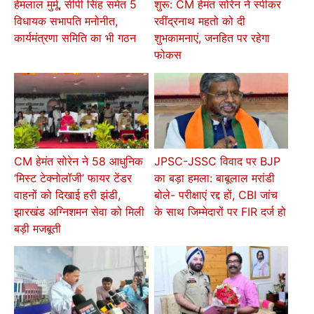
हेमलाल मुर्मू, सीपी सिंह समेत 5
शुरू: CM हेमंत सोरेन ने स्पीकर
विधायक सभापति मनोनीत,
रवींद्रनाथ महतो को दी
कार्यमंत्रणा समिति का भी गठन
शुभकामनाएं, जनहित पर रहेगा
फोकस
CM हेमंत सोरेन ने 58 आधुनिक
JPSC-JSSC विवाद पर BJP
‘मिस्ट टेक्नोलॉजी’ फायर टेंडर
का बड़ा हमला: बाबूलाल मरांडी
वाहनों को दिखाई हरी झंडी,
बोले- परीक्षाएं रद्द हों, CBI जांच
झारखंड अग्निशमन सेवा को मिली
के साथ जिम्मेदारों पर FIR दर्ज हो
बड़ी मजबूती