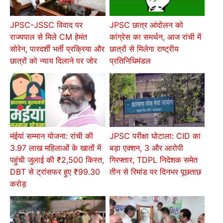
JPSC-JSSC विवाद पर
JPSC छात्र आंदोलन को
राज्यपाल से मिले CM हेमंत
कांग्रेस का समर्थन, आज रांची में
सोरेन, पारदर्शी भर्ती प्रक्रिया और
छात्रों से मिलेगा राष्ट्रीय
छात्रों को न्याय दिलाने पर जोर
प्रतिनिधिमंडल
मंईयां सम्मान योजना: रांची की
JPSC परीक्षा घोटाला: CID का
3.97 लाख महिलाओं के खातों में
बड़ा एक्शन, 3 और आरोपी
पहुंची जुलाई की ₹2,500 किस्त,
गिरफ्तार, TDPL निदेशक समेत
DBT से ट्रांसफर हुए ₹99.30
तीन से रिमांड पर दिनभर पूछताछ
करोड़