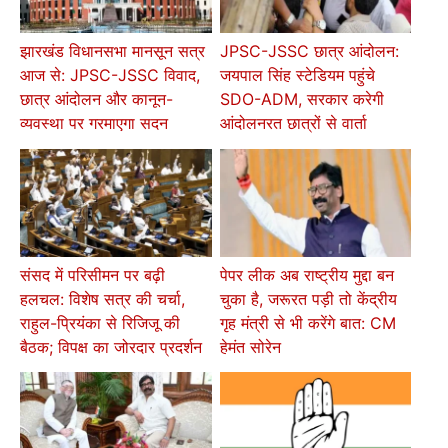
झारखंड विधानसभा मानसून सत्र
JPSC-JSSC छात्र आंदोलन:
आज से: JPSC-JSSC विवाद,
जयपाल सिंह स्टेडियम पहुंचे
छात्र आंदोलन और कानून-
SDO-ADM, सरकार करेगी
व्यवस्था पर गरमाएगा सदन
आंदोलनरत छात्रों से वार्ता
संसद में परिसीमन पर बढ़ी
पेपर लीक अब राष्ट्रीय मुद्दा बन
हलचल: विशेष सत्र की चर्चा,
चुका है, जरूरत पड़ी तो केंद्रीय
राहुल-प्रियंका से रिजिजू की
गृह मंत्री से भी करेंगे बात: CM
बैठक; विपक्ष का जोरदार प्रदर्शन
हेमंत सोरेन