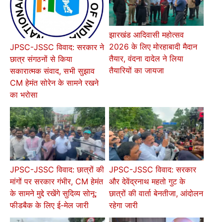
झारखंड आदिवासी महोत्सव
2026 के लिए मोरहाबादी मैदान
JPSC-JSSC विवाद: सरकार ने
तैयार, वंदना दादेल ने लिया
छात्र संगठनों से किया
तैयारियों का जायजा
सकारात्मक संवाद, सभी सुझाव
CM हेमंत सोरेन के सामने रखने
का भरोसा
JPSC-JSSC विवाद: छात्रों की
JPSC-JSSC विवाद: सरकार
मांगों पर सरकार गंभीर, CM हेमंत
और देवेंद्रनाथ महतो गुट के
के सामने मुद्दे रखेंगे सुदिव्य सोनू;
छात्रों की वार्ता बेनतीजा, आंदोलन
फीडबैक के लिए ई-मेल जारी
रहेगा जारी