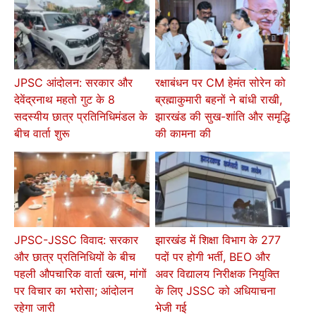
JPSC आंदोलन: सरकार और
रक्षाबंधन पर CM हेमंत सोरेन को
देवेंद्रनाथ महतो गुट के 8
ब्रह्माकुमारी बहनों ने बांधी राखी,
सदस्यीय छात्र प्रतिनिधिमंडल के
झारखंड की सुख-शांति और समृद्धि
बीच वार्ता शुरू
की कामना की
JPSC-JSSC विवाद: सरकार
झारखंड में शिक्षा विभाग के 277
और छात्र प्रतिनिधियों के बीच
पदों पर होगी भर्ती, BEO और
पहली औपचारिक वार्ता खत्म, मांगों
अवर विद्यालय निरीक्षक नियुक्ति
पर विचार का भरोसा; आंदोलन
के लिए JSSC को अधियाचना
रहेगा जारी
भेजी गई