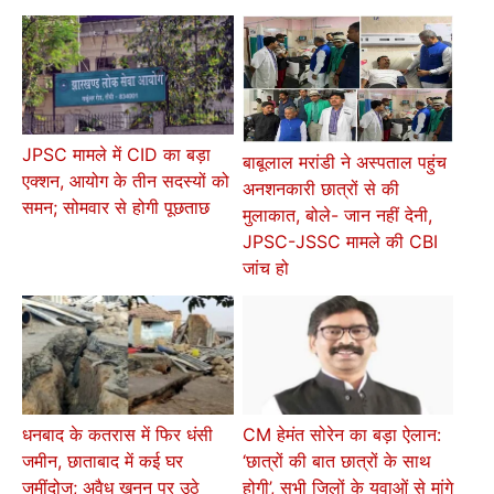
JPSC मामले में CID का बड़ा
बाबूलाल मरांडी ने अस्पताल पहुंच
एक्शन, आयोग के तीन सदस्यों को
अनशनकारी छात्रों से की
समन; सोमवार से होगी पूछताछ
मुलाकात, बोले- जान नहीं देनी,
JPSC-JSSC मामले की CBI
जांच हो
धनबाद के कतरास में फिर धंसी
CM हेमंत सोरेन का बड़ा ऐलान:
जमीन, छाताबाद में कई घर
‘छात्रों की बात छात्रों के साथ
जमींदोज; अवैध खनन पर उठे
होगी’, सभी जिलों के युवाओं से मांगे