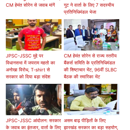
CM हेमंत सोरेन से जवाब मांगें
गुट ने वार्ता के लिए 7 सदस्यीय
प्रतिनिधिमंडल भेजा
JPSC-JSSC मुद्दे पर
CM हेमंत सोरेन से राज्य स्तरीय
विधानसभा में जयराम महतो का
बैंकर्स समिति के प्रतिनिधिमंडल
अनोखा विरोध, T-shirt से
की शिष्टाचार भेंट, 96वीं SLBC
सरकार को दिया बड़ा संदेश
बैठक की स्मारिका भेंट
JPSC-JSSC आंदोलन: सरकार
असम बाढ़ पीड़ितों के लिए
के जवाब का इंतजार, वार्ता के लिए
झारखंड सरकार का बड़ा सहयोग,