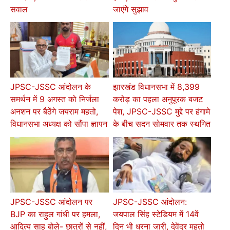
सवाल
जाएंगे सुझाव
JPSC-JSSC आंदोलन के
झारखंड विधानसभा में 8,399
समर्थन में 9 अगस्त को निर्जला
करोड़ का पहला अनुपूरक बजट
अनशन पर बैठेंगे जयराम महतो,
पेश, JPSC-JSSC मुद्दे पर हंगामे
विधानसभा अध्यक्ष को सौंपा ज्ञापन
के बीच सदन सोमवार तक स्थगित
JPSC-JSSC आंदोलन पर
JPSC-JSSC आंदोलन:
BJP का राहुल गांधी पर हमला,
जयपाल सिंह स्टेडियम में 14वें
आदित्य साहू बोले- छात्रों से नहीं,
दिन भी धरना जारी, देवेंद्र महतो