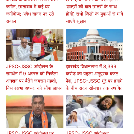
जमीन, छाताबाद में कई घर
‘छात्रों की बात छात्रों के साथ
जमींदोज; अवैध खनन पर उठे
होगी’, सभी जिलों के युवाओं से मांगे
सवाल
जाएंगे सुझाव
JPSC-JSSC आंदोलन के
झारखंड विधानसभा में 8,399
समर्थन में 9 अगस्त को निर्जला
करोड़ का पहला अनुपूरक बजट
अनशन पर बैठेंगे जयराम महतो,
पेश, JPSC-JSSC मुद्दे पर हंगामे
विधानसभा अध्यक्ष को सौंपा ज्ञापन
के बीच सदन सोमवार तक स्थगित
JPSC-JSSC आंदोलन पर
JPSC-JSSC आंदोलन: