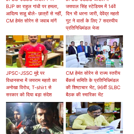
BJP का राहुल गांधी पर हमला,
जयपाल सिंह स्टेडियम में 14वें
आदित्य साहू बोले- छात्रों से नहीं,
दिन भी धरना जारी, देवेंद्र महतो
CM हेमंत सोरेन से जवाब मांगें
गुट ने वार्ता के लिए 7 सदस्यीय
प्रतिनिधिमंडल भेजा
JPSC-JSSC मुद्दे पर
CM हेमंत सोरेन से राज्य स्तरीय
विधानसभा में जयराम महतो का
बैंकर्स समिति के प्रतिनिधिमंडल
अनोखा विरोध, T-shirt से
की शिष्टाचार भेंट, 96वीं SLBC
सरकार को दिया बड़ा संदेश
बैठक की स्मारिका भेंट