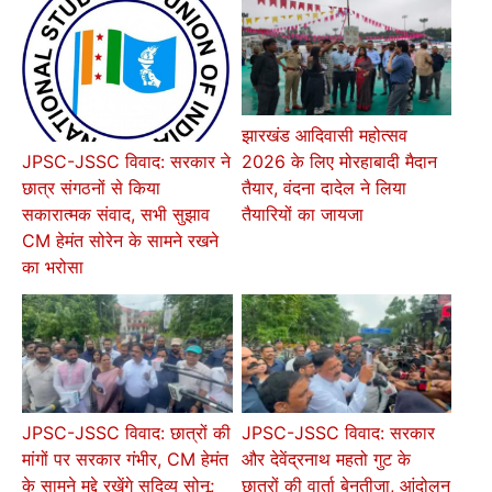
झारखंड आदिवासी महोत्सव
2026 के लिए मोरहाबादी मैदान
JPSC-JSSC विवाद: सरकार ने
तैयार, वंदना दादेल ने लिया
छात्र संगठनों से किया
तैयारियों का जायजा
सकारात्मक संवाद, सभी सुझाव
CM हेमंत सोरेन के सामने रखने
का भरोसा
JPSC-JSSC विवाद: छात्रों की
JPSC-JSSC विवाद: सरकार
मांगों पर सरकार गंभीर, CM हेमंत
और देवेंद्रनाथ महतो गुट के
के सामने मुद्दे रखेंगे सुदिव्य सोनू;
छात्रों की वार्ता बेनतीजा, आंदोलन