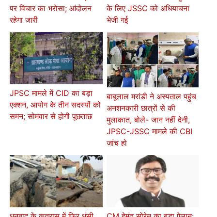
पर विचार का भरोसा; आंदोलन
के लिए JSSC को अधियाचना
रहेगा जारी
भेजी गई
JPSC मामले में CID का बड़ा
बाबूलाल मरांडी ने अस्पताल पहुंच
एक्शन, आयोग के तीन सदस्यों को
अनशनकारी छात्रों से की
समन; सोमवार से होगी पूछताछ
मुलाकात, बोले- जान नहीं देनी,
JPSC-JSSC मामले की CBI
जांच हो
धनबाद के कतरास में फिर धंसी
CM हेमंत सोरेन का बड़ा ऐलान: