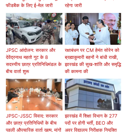
फीडबैक के लिए ई-मेल जारी
रहेगा जारी
JPSC आंदोलन: सरकार और
रक्षाबंधन पर CM हेमंत सोरेन को
देवेंद्रनाथ महतो गुट के 8
ब्रह्माकुमारी बहनों ने बांधी राखी,
सदस्यीय छात्र प्रतिनिधिमंडल के
झारखंड की सुख-शांति और समृद्धि
बीच वार्ता शुरू
की कामना की
JPSC-JSSC विवाद: सरकार
झारखंड में शिक्षा विभाग के 277
और छात्र प्रतिनिधियों के बीच
पदों पर होगी भर्ती, BEO और
पहली औपचारिक वार्ता खत्म, मांगों
अवर विद्यालय निरीक्षक नियुक्ति