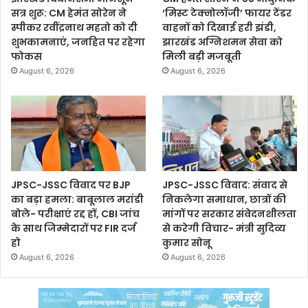
सत्र शुरू: CM हेमंत सोरेन ने
‘मिस्ट टेक्नोलॉजी’ फायर टेंडर
स्पीकर रवींद्रनाथ महतो को दी
वाहनों को दिखाई हरी झंडी,
शुभकामनाएं, जनहित पर रहेगा
झारखंड अग्निशमन सेवा को
फोकस
मिली बड़ी मजबूती
August 6, 2026
August 6, 2026
JPSC-JSSC विवाद पर BJP
JPSC-JSSC विवाद: संवाद से
का बड़ा हमला: बाबूलाल मरांडी
निकलेगा समाधान, छात्रों की
बोले- परीक्षाएं रद्द हों, CBI जांच
मांगों पर सरकार संवेदनशीलता
के साथ जिम्मेदारों पर FIR दर्ज
से करेगी विचार- मंत्री सुदिव्य
हो
कुमार सोनू
August 6, 2026
August 6, 2026